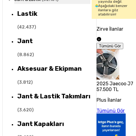
yayında değil.
Aşağıdaki benzer
ilanlara göz
Lastik
atabilirsin!
(
42.437
)
Zirve İlanlar
Jant
Tümünü Gör
(
8.862
)
Aksesuar & Ekipman
(
3.812
)
2025 Jaecoo J7 Or
57.500 TL
Jant & Lastik Takımları
Plus İlanlar
(
3.620
)
Tümünü Gör
Jant Kapakları