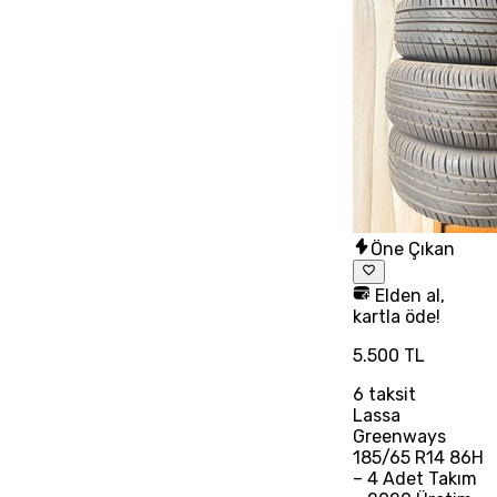
Öne Çıkan
Elden al,
kartla öde!
5.500 TL
6
taksit
Lassa
Greenways
185/65 R14 86H
– 4 Adet Takım