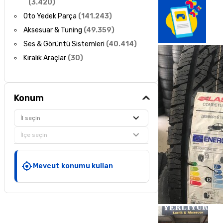
(
3.420
)
Oto Yedek Parça
(
141.243
)
Aksesuar & Tuning
(
49.359
)
Ses & Görüntü Sistemleri
(
40.414
)
Kiralık Araçlar
(
30
)
Konum
İl seçin
İlçe seçin
Mevcut konumu kullan