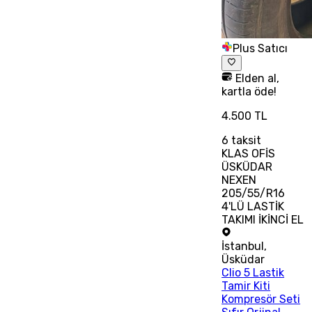
Plus Satıcı
Elden al,
kartla öde!
4.500 TL
6
taksit
KLAS OFİS
ÜSKÜDAR
NEXEN
205/55/R16
4'LÜ LASTİK
TAKIMI İKİNCİ EL
İstanbul
,
Üsküdar
Clio 5 Lastik
Tamir Kiti
Kompresör Seti