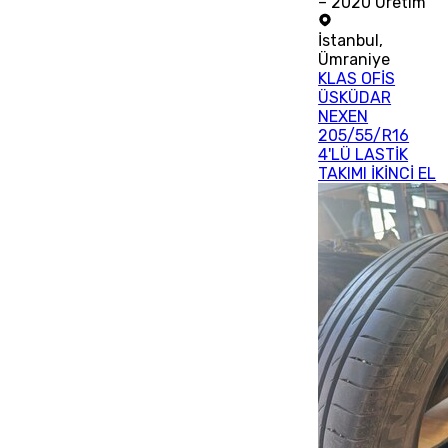
– 2020 Üretim
İstanbul
,
Ümraniye
KLAS OFİS
ÜSKÜDAR
NEXEN
205/55/R16
4'LÜ LASTİK
TAKIMI İKİNCİ EL