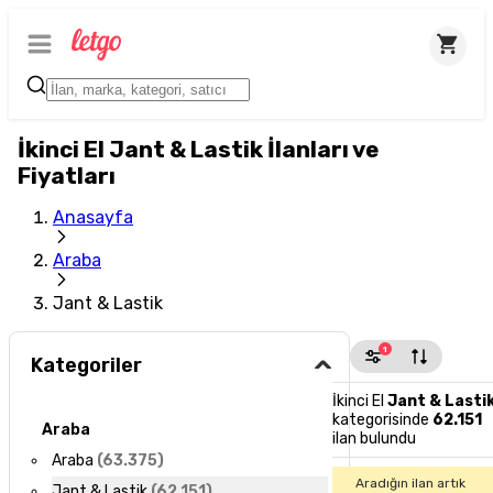
İkinci El Jant & Lastik İlanları ve
Fiyatları
Anasayfa
Araba
Jant & Lastik
1
Kategoriler
İkinci El
Jant & Lasti
kategorisinde
62.151
Araba
ilan bulundu
Araba
(
63.375
)
Aradığın ilan artık
Jant & Lastik
(
62.151
)