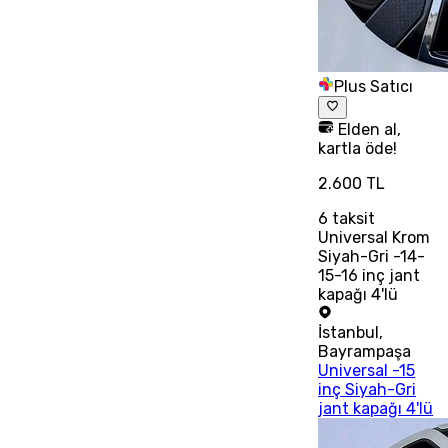
Plus Satıcı
Elden al,
kartla öde!
2.600 TL
6
taksit
Universal Krom
Siyah-Gri -14-
15-16 inç jant
kapağı 4'lü
İstanbul
,
Bayrampaşa
Universal -15
inç Siyah-Gri
jant kapağı 4'lü