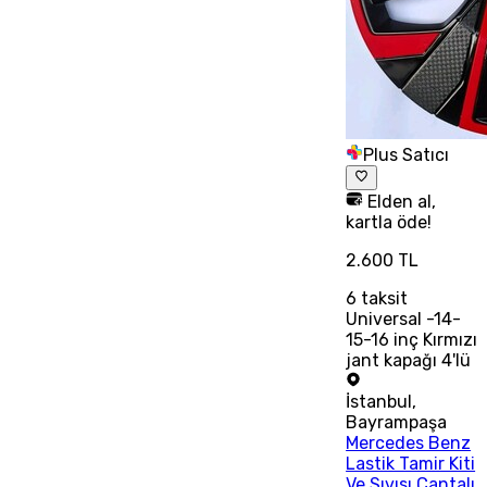
Plus Satıcı
Elden al,
kartla öde!
2.600 TL
6
taksit
Universal -14-
15-16 inç Kırmızı
jant kapağı 4'lü
İstanbul
,
Bayrampaşa
Mercedes Benz
Lastik Tamir Kiti
Ve Sıvısı Çantalı