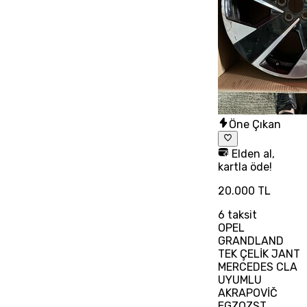
Öne Çıkan
Elden al,
kartla öde!
20.000 TL
6
taksit
OPEL
GRANDLAND
TEK ÇELİK JANT
MERCEDES CLA
UYUMLU
AKRAPOVİČ
EGZOZST