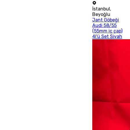
İstanbul
,
Beyoğlu
Jant Göbeği
Audi 58/55
(55mm iç çap)
4l'ü Set Siyah