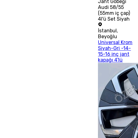
Jant Göbeği
Audi 58/55
(55mm iç çap)
4l'ü Set Siyah
İstanbul
,
Beyoğlu
Universal Krom
Siyah-Gri -14-
15-16 inç jant
kapağı 4'lü