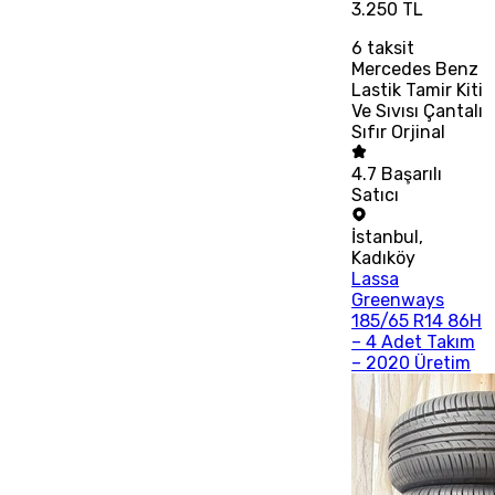
3.250 TL
6
taksit
Mercedes Benz
Lastik Tamir Kiti
Ve Sıvısı Çantalı
Sıfır Orjinal
4.7
Başarılı
Satıcı
İstanbul
,
Kadıköy
Lassa
Greenways
185/65 R14 86H
– 4 Adet Takım
– 2020 Üretim