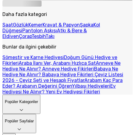
Daha fazla kategori
Saat
Gözlük
Kemer
Kravat & Papyon
Şapka
Kol
Düğmesi
Pantolon Askısı
Atkı & Bere &
Eldiven
Çorap
Tesbih
Takı
Bunlar da ilgini çekebilir
Sömestir ve Karne Hediyesi
Doğum Günü Hediye ve
Fikirleri
Araba İlanı Ver, Arabanı Hızlıca Sat
Anneye Ne
Hediye Ne Alınır? Anneye Hediye Fikirleri
Babaya Ne
Hediye Ne Alınır? Babaya Hediye Fikirleri
Çeyiz Listesi
2026 - Çeyiz Seti ve Hesaplı Fiyatlar
Arabam Kaç Para
Eder? Arabanın Değerini Öğren
Yılbaşı Hediyeleri
Ev
Hediyesi Ne Alınır? Yeni Ev Hediyesi Fikirleri
Popüler Kategoriler
Popüler Sayfalar