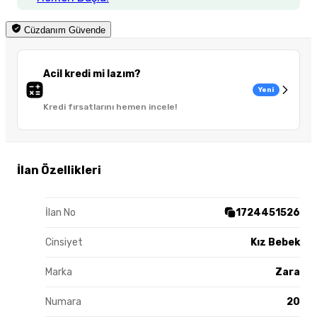
Cüzdanım Güvende
Acil kredi mi lazım?
Yeni
Kredi fırsatlarını hemen incele!
İlan Özellikleri
İlan No
1724451526
Cinsiyet
Kız Bebek
Marka
Zara
Numara
20