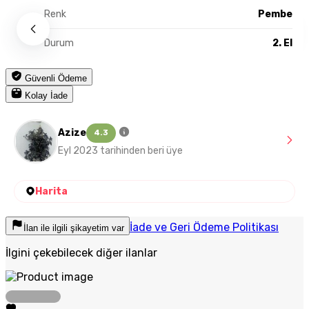
Renk
Pembe
Durum
2. El
Güvenli Ödeme
Kolay İade
Azize
4.3
Eyl 2023 tarihinden beri üye
Harita
İade ve Geri Ödeme Politikası
İlan ile ilgili şikayetim var
İlgini çekebilecek diğer ilanlar