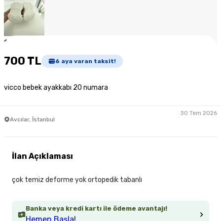
1
/
5
700 TL
6
aya varan taksit!
vicco bebek ayakkabı 20 numara
30 Tem 2026
Avcılar, İstanbul
İlan Açıklaması
çok temiz deforme yok ortopedik tabanlı
Banka veya kredi kartı ile ödeme avantajı!
Hemen Başla!