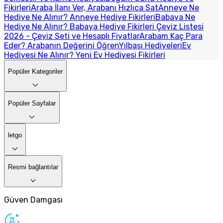
Fikirleri
Araba İlanı Ver, Arabanı Hızlıca Sat
Anneye Ne
Hediye Ne Alınır? Anneye Hediye Fikirleri
Babaya Ne
Hediye Ne Alınır? Babaya Hediye Fikirleri
Çeyiz Listesi
2026 - Çeyiz Seti ve Hesaplı Fiyatlar
Arabam Kaç Para
Eder? Arabanın Değerini Öğren
Yılbaşı Hediyeleri
Ev
Hediyesi Ne Alınır? Yeni Ev Hediyesi Fikirleri
Popüler Kategoriler
Popüler Sayfalar
letgo
Resmi bağlantılar
Güven Damgası