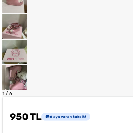
1
/
6
950 TL
6
aya varan taksit!