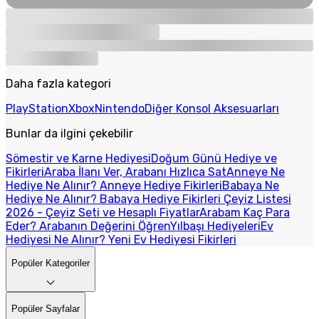
Daha fazla kategori
PlayStation
Xbox
Nintendo
Diğer Konsol Aksesuarları
Bunlar da ilgini çekebilir
Sömestir ve Karne Hediyesi
Doğum Günü Hediye ve
Fikirleri
Araba İlanı Ver, Arabanı Hızlıca Sat
Anneye Ne
Hediye Ne Alınır? Anneye Hediye Fikirleri
Babaya Ne
Hediye Ne Alınır? Babaya Hediye Fikirleri
Çeyiz Listesi
2026 - Çeyiz Seti ve Hesaplı Fiyatlar
Arabam Kaç Para
Eder? Arabanın Değerini Öğren
Yılbaşı Hediyeleri
Ev
Hediyesi Ne Alınır? Yeni Ev Hediyesi Fikirleri
Popüler Kategoriler
Popüler Sayfalar