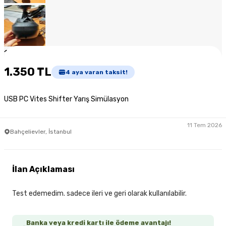
1
/
6
1.350 TL
4
aya varan taksit!
USB PC Vites Shifter Yarış Simülasyon
11 Tem 2026
Bahçelievler, İstanbul
İlan Açıklaması
Test edemedim. sadece ileri ve geri olarak kullanılabilir.
Banka veya kredi kartı ile ödeme avantajı!