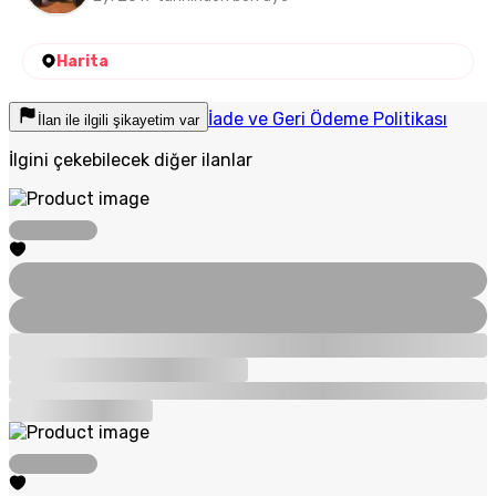
Harita
İade ve Geri Ödeme Politikası
İlan ile ilgili şikayetim var
İlgini çekebilecek diğer ilanlar