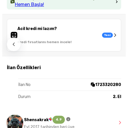
Hemen Başla!
Acil kredi mi lazım?
Yeni
Kredi fırsatlarını hemen incele!
İlan Özellikleri
İlan No
1723320280
Durum
2. El
Shensakrak
4.9
Eyl 2017 tarihinden beri üye