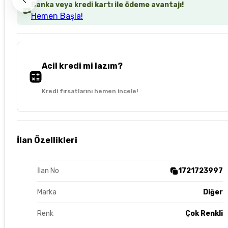
Banka veya kredi kartı ile ödeme avantajı!
Hemen Başla!
Acil kredi mi lazım?
Kredi fırsatlarını hemen incele!
İlan Özellikleri
İlan No
1721723997
Marka
Diğer
Renk
Çok Renkli