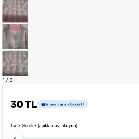
1
/
3
30 TL
6
aya varan taksit!
Tunik Gömlek (açıklamayı okuyun)