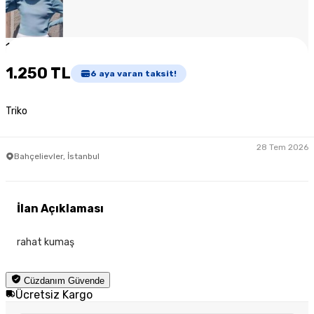
1
/
4
1.250 TL
6
aya varan taksit!
Triko
28 Tem 2026
Bahçelievler, İstanbul
İlan Açıklaması
rahat kumaş
Cüzdanım Güvende
Ücretsiz Kargo