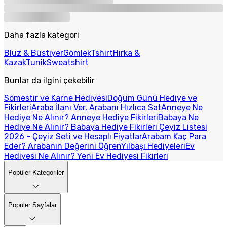
Daha fazla kategori
Bluz & Büstiyer
Gömlek
Tshirt
Hırka &
Kazak
Tunik
Sweatshirt
Bunlar da ilgini çekebilir
Sömestir ve Karne Hediyesi
Doğum Günü Hediye ve
Fikirleri
Araba İlanı Ver, Arabanı Hızlıca Sat
Anneye Ne
Hediye Ne Alınır? Anneye Hediye Fikirleri
Babaya Ne
Hediye Ne Alınır? Babaya Hediye Fikirleri
Çeyiz Listesi
2026 - Çeyiz Seti ve Hesaplı Fiyatlar
Arabam Kaç Para
Eder? Arabanın Değerini Öğren
Yılbaşı Hediyeleri
Ev
Hediyesi Ne Alınır? Yeni Ev Hediyesi Fikirleri
Popüler Kategoriler
Popüler Sayfalar