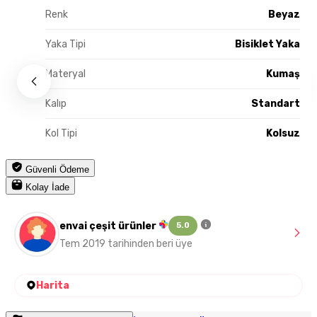
Renk
Beyaz
Yaka Tipi
Bisiklet Yaka
Materyal
Kumaş
Kalıp
Standart
Kol Tipi
Kolsuz
Güvenli Ödeme
Kolay İade
envai çeşit ürünler
5.0
Tem 2019 tarihinden beri üye
Harita