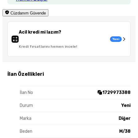
Cüzdanım Güvende
Acil kredi mi lazım?
Yeni
Kredi fırsatlarını hemen incele!
İlan Özellikleri
İlan No
1729973388
Durum
Yeni
Marka
Diğer
Beden
M/38