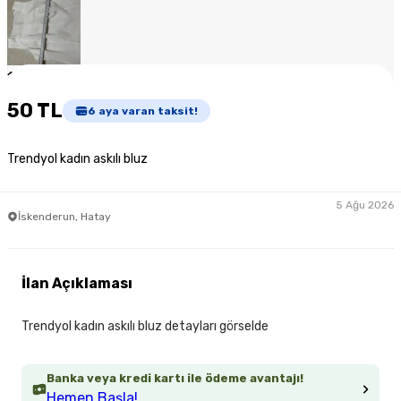
1
/
5
50 TL
6
aya varan taksit!
Trendyol kadın askılı bluz
5 Ağu 2026
İskenderun, Hatay
İlan Açıklaması
Trendyol kadın askılı bluz detayları görselde
Banka veya kredi kartı ile ödeme avantajı!
Hemen Başla!