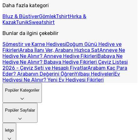
Daha fazla kategori
Bluz & Büstiyer
Gömlek
Tshirt
Hırka &
Kazak
Tunik
Sweatshirt
Bunlar da ilgini çekebilir
Sömestir ve Karne Hediyesi
Doğum Günü Hediye ve
Fikirleri
Araba İlanı Ver, Arabanı Hızlıca Sat
Anneye Ne
Hediye Ne Alınır? Anneye Hediye Fikirleri
Babaya Ne
Hediye Ne Alınır? Babaya Hediye Fikirleri
Çeyiz Listesi
2026 - Çeyiz Seti ve Hesaplı Fiyatlar
Arabam Kaç Para
Eder? Arabanın Değerini Öğren
Yılbaşı Hediyeleri
Ev
Hediyesi Ne Alınır? Yeni Ev Hediyesi Fikirleri
Popüler Kategoriler
Popüler Sayfalar
letgo