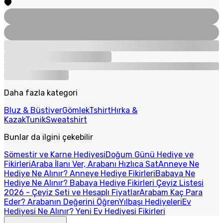
Daha fazla kategori
Bluz & Büstiyer
Gömlek
Tshirt
Hırka &
Kazak
Tunik
Sweatshirt
Bunlar da ilgini çekebilir
Sömestir ve Karne Hediyesi
Doğum Günü Hediye ve
Fikirleri
Araba İlanı Ver, Arabanı Hızlıca Sat
Anneye Ne
Hediye Ne Alınır? Anneye Hediye Fikirleri
Babaya Ne
Hediye Ne Alınır? Babaya Hediye Fikirleri
Çeyiz Listesi
2026 - Çeyiz Seti ve Hesaplı Fiyatlar
Arabam Kaç Para
Eder? Arabanın Değerini Öğren
Yılbaşı Hediyeleri
Ev
Hediyesi Ne Alınır? Yeni Ev Hediyesi Fikirleri