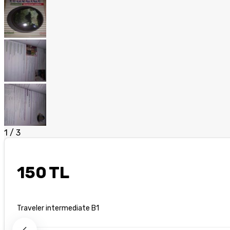
1
/
3
150 TL
Traveler intermediate B1