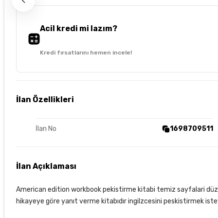
Acil kredi mi lazım?
Kredi fırsatlarını hemen incele!
İlan Özellikleri
İlan No
1698709511
İlan Açıklaması
American edition workbook pekistirme kitabi temiz sayfalari dü
hikayeye göre yanıt verme kitabıdır ingilzcesini peskistirmek is