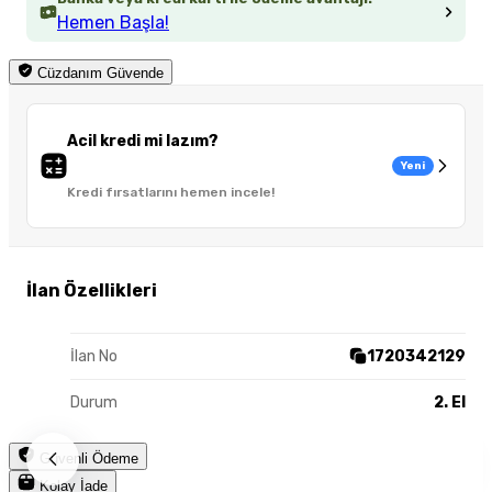
Hemen Başla!
Cüzdanım Güvende
Acil kredi mi lazım?
Yeni
Kredi fırsatlarını hemen incele!
İlan Özellikleri
İlan No
1720342129
Durum
2. El
Güvenli Ödeme
Kolay İade