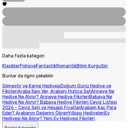
Daha fazla kategori
Klasikler
Polisiye
Fantastik
Romantik
Bilim Kurgu
Şiir
Bunlar da ilgini çekebilir
Sömestir ve Karne Hediyesi
Doğum Günü Hediye ve
Fikirleri
Araba İlanı Ver, Arabanı Hızlıca Sat
Anneye Ne
Hediye Ne Alınır? Anneye Hediye Fikirleri
Babaya Ne
Hediye Ne Alınır? Babaya Hediye Fikirleri
Çeyiz Listesi
2026 - Çeyiz Seti ve Hesaplı Fiyatlar
Arabam Kaç Para
Eder? Arabanın Değerini Öğren
Yılbaşı Hediyeleri
Ev
Hediyesi Ne Alınır? Yeni Ev Hediyesi Fikirleri
Popüler Kategoriler