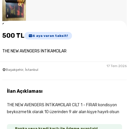
1
/
5
500 TL
6
aya varan taksit!
THE NEW AVENGERS İNTİKAMCILAR
17 Tem 2026
Başakşehir, İstanbul
İlan Açıklaması
THE NEW AVENGERS İNTİKAMCILAR CİLT 1 - FİRAR kondisyon
beykozmetik olarak 10 üzerinden 9 alır alan kişye hayırlı olsun
Banka veya kredi kartı ile ödeme avantajı!