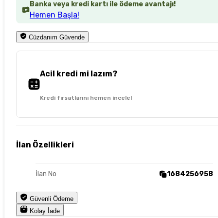
Banka veya kredi kartı ile ödeme avantajı!
Hemen Başla!
Cüzdanım Güvende
Acil kredi mi lazım?
Kredi fırsatlarını hemen incele!
İlan Özellikleri
İlan No
1684256958
Güvenli Ödeme
Kolay İade