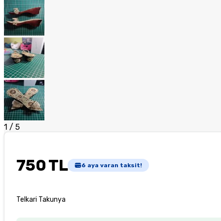
1
/
5
750 TL
6
aya varan taksit!
Telkari Takunya