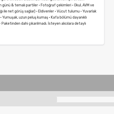
m günü & temalı partiler • Fotoğraf çekimleri • Okul, AVM ve
ağı ile net görüş sağlar) • Eldivenler • Vücut tulumu • Yuvarlak
: • Yumuşak, uzun peluş kumaş • Kafa bölümü dayanıklı
 Paketinden dahi çıkarılmadı. İsteyen alıcılara detaylı