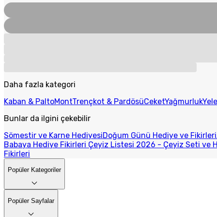
Daha fazla kategori
Kaban & Palto
Mont
Trençkot & Pardösü
Ceket
Yağmurluk
Yel
Bunlar da ilgini çekebilir
Sömestir ve Karne Hediyesi
Doğum Günü Hediye ve Fikirleri
Babaya Hediye Fikirleri
Çeyiz Listesi 2026 - Çeyiz Seti ve H
Fikirleri
Popüler Kategoriler
Popüler Sayfalar