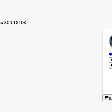
mü SON 1 STOK
İl