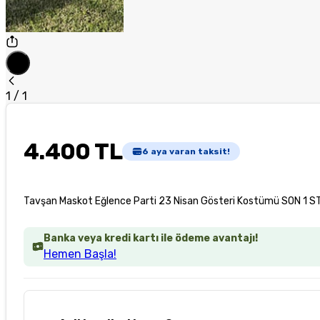
1
/
1
4.400 TL
6
aya varan taksit!
Tavşan Maskot Eğlence Parti 23 Nisan Gösteri Kostümü SON 1 S
Banka veya kredi kartı ile ödeme avantajı!
Hemen Başla!