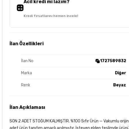
Acil kredi mi lazım?
Kredi fırsatlarını hemen incele!
İlan Özellikleri
İlan No
1727589832
Marka
Diğer
Renk
Beyaz
İlan Açıklaması
SON 2 ADET STOĞUM KALMIŞTIR. %100 Sıfır Ürün — Vakumlu orijinal
adet ürün tanıtım amaçlı açılmıştır. İsteyen elden teslimde ürünü gö