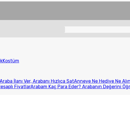
ek
Kostüm
Araba İlanı Ver, Arabanı Hızlıca Sat
Anneye Ne Hediye Ne Alını
esaplı Fiyatlar
Arabam Kaç Para Eder? Arabanın Değerini Öğ