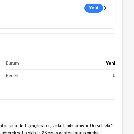
Yeni
Durum
Yeni
Beden
L
 poşetinde, hiç açılmamış ve kullanılmamıştır. Görseldeki 1
rerek satın alabilir. 23 nisan gösterileri için birebir.