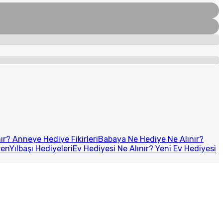
r? Anneye Hediye Fikirleri
Babaya Ne Hediye Ne Alınır?
ren
Yılbaşı Hediyeleri
Ev Hediyesi Ne Alınır? Yeni Ev Hediyesi