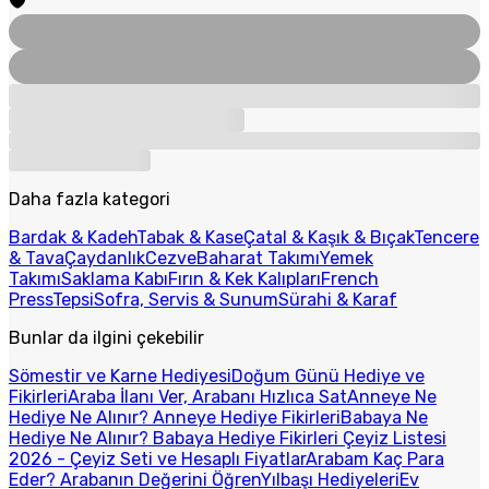
Daha fazla kategori
Bardak & Kadeh
Tabak & Kase
Çatal & Kaşık & Bıçak
Tencere
& Tava
Çaydanlık
Cezve
Baharat Takımı
Yemek
Takımı
Saklama Kabı
Fırın & Kek Kalıpları
French
Press
Tepsi
Sofra, Servis & Sunum
Sürahi & Karaf
Bunlar da ilgini çekebilir
Sömestir ve Karne Hediyesi
Doğum Günü Hediye ve
Fikirleri
Araba İlanı Ver, Arabanı Hızlıca Sat
Anneye Ne
Hediye Ne Alınır? Anneye Hediye Fikirleri
Babaya Ne
Hediye Ne Alınır? Babaya Hediye Fikirleri
Çeyiz Listesi
2026 - Çeyiz Seti ve Hesaplı Fiyatlar
Arabam Kaç Para
Eder? Arabanın Değerini Öğren
Yılbaşı Hediyeleri
Ev