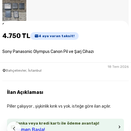
1
/
7
4.750 TL
4
aya varan taksit!
Sony Panasonic Olympus Canon Pil ve Şarj Cihazı
18 Tem 2026
Bahçelievler, İstanbul
İlan Açıklaması
Piller çalışıyor , şişkinlik kırık vs yok. isteğe göre ilan açılır.
Banka veya kredi kartı ile ödeme avantajı!
Hemen Başla!