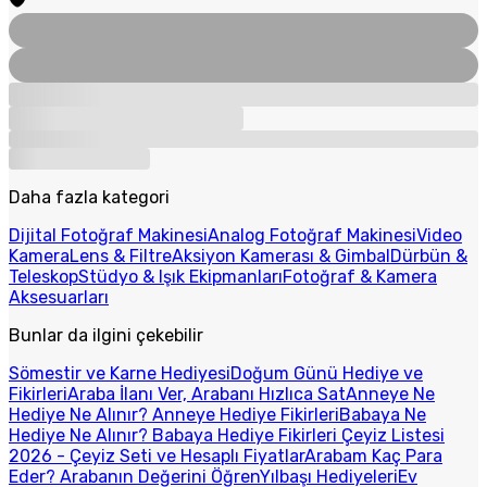
Daha fazla kategori
Dijital Fotoğraf Makinesi
Analog Fotoğraf Makinesi
Video
Kamera
Lens & Filtre
Aksiyon Kamerası & Gimbal
Dürbün &
Teleskop
Stüdyo & Işık Ekipmanları
Fotoğraf & Kamera
Aksesuarları
Bunlar da ilgini çekebilir
Sömestir ve Karne Hediyesi
Doğum Günü Hediye ve
Fikirleri
Araba İlanı Ver, Arabanı Hızlıca Sat
Anneye Ne
Hediye Ne Alınır? Anneye Hediye Fikirleri
Babaya Ne
Hediye Ne Alınır? Babaya Hediye Fikirleri
Çeyiz Listesi
2026 - Çeyiz Seti ve Hesaplı Fiyatlar
Arabam Kaç Para
Eder? Arabanın Değerini Öğren
Yılbaşı Hediyeleri
Ev