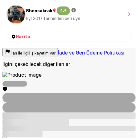
Shensakrak
4.9
Eyl 2017 tarihinden beri üye
Harita
İade ve Geri Ödeme Politikası
İlan ile ilgili şikayetim var
İlgini çekebilecek diğer ilanlar