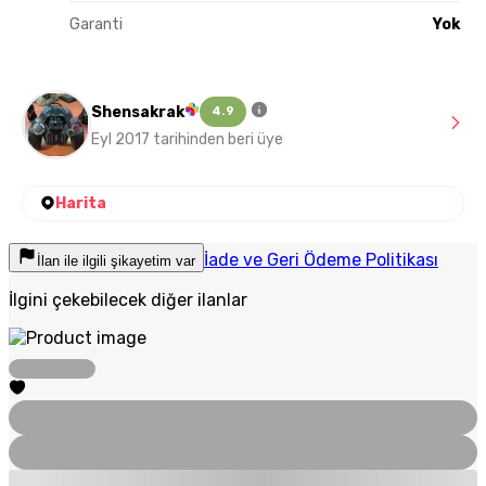
Garanti
Yok
Shensakrak
4.9
Eyl 2017 tarihinden beri üye
Harita
İade ve Geri Ödeme Politikası
İlan ile ilgili şikayetim var
İlgini çekebilecek diğer ilanlar