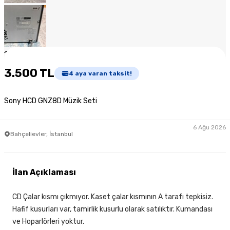
1
/
6
3.500 TL
4
aya varan taksit!
Sony HCD GNZ8D Müzik Seti
6 Ağu 2026
Bahçelievler, İstanbul
İlan Açıklaması
CD Çalar kısmı çıkmıyor. Kaset çalar kısmının A tarafı tepkisiz.
Hafif kusurları var, tamirlik kusurlu olarak satılıktır. Kumandası
ve Hoparlörleri yoktur.