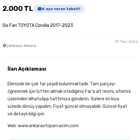
2.000 TL
6
aya varan taksit!
Sis Farı TOYOTA Corolla 2017-2023
19 Tem 2026
Çankaya, Ankara
İlan Açıklaması
Elimizde bir çok far çeşidi bulunmaktadır. Tam parçayı
öğrenmek için lütfen almak istediğiniz Far'a ait resmi, sitemiz
üzerinden WhatsApp hattımıza gönderin. Sizlere en kısa
sürede dönüş yapalım. Fiyat güncel olmayabilir. Güncel fiyat
ve detaylı bilgi için:
Web: www.ankaraotoparcacim.com