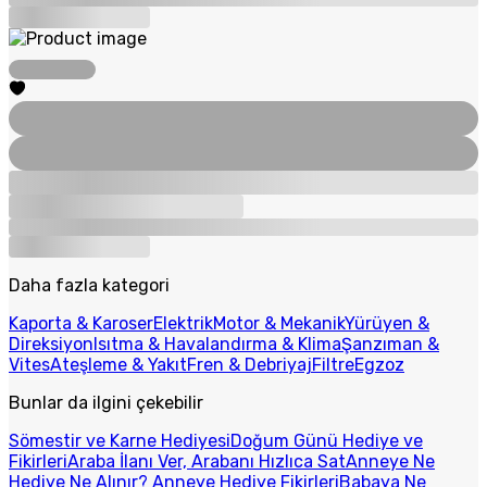
Daha fazla kategori
Kaporta & Karoser
Elektrik
Motor & Mekanik
Yürüyen &
Direksiyon
Isıtma & Havalandırma & Klima
Şanzıman &
Vites
Ateşleme & Yakıt
Fren & Debriyaj
Filtre
Egzoz
Bunlar da ilgini çekebilir
Sömestir ve Karne Hediyesi
Doğum Günü Hediye ve
Fikirleri
Araba İlanı Ver, Arabanı Hızlıca Sat
Anneye Ne
Hediye Ne Alınır? Anneye Hediye Fikirleri
Babaya Ne