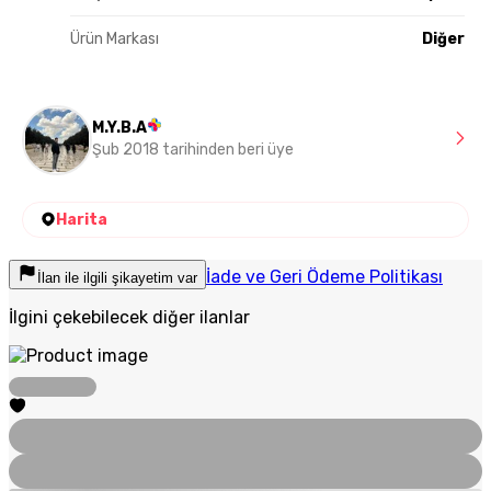
Ürün Markası
Diğer
M.Y.B.A
Şub 2018 tarihinden beri üye
Harita
İade ve Geri Ödeme Politikası
İlan ile ilgili şikayetim var
İlgini çekebilecek diğer ilanlar