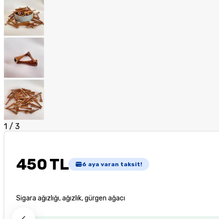
1
/
3
450 TL
6
aya varan taksit!
Sigara ağızlığı, ağızlık, gürgen ağacı