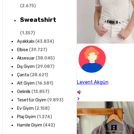
(
2.675
)
Sweatshirt
(
1.357
)
Ayakkabı
(
43.834
)
Elbise
(
39.727
)
Aksesuar
(
38.045
)
Dış Giyim
(
29.087
)
Çanta
(
28.621
)
Levent Akgün
Alt Giyim
(
16.581
)
Gelinlik
(
13.857
)
Tesettür Giyim
(
9.893
)
Ev Giyim
(
2.158
)
Plaj Giyim
(
1.276
)
Hamile Giyim
(
442
)