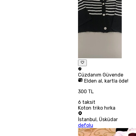
Cüzdanım
Güvende
Elden al, kartla öde!
300 TL
6
taksit
Koton triko hırka
İstanbul
,
Üsküdar
defolu