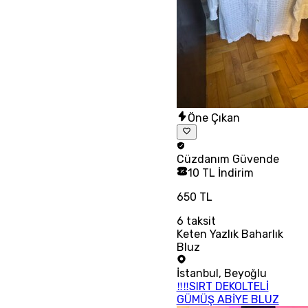
Öne Çıkan
Cüzdanım
Güvende
10 TL İndirim
650 TL
6
taksit
Keten Yazlık Baharlık
Bluz
İstanbul
,
Beyoğlu
‼‼SIRT DEKOLTELİ
GÜMÜŞ ABİYE BLUZ