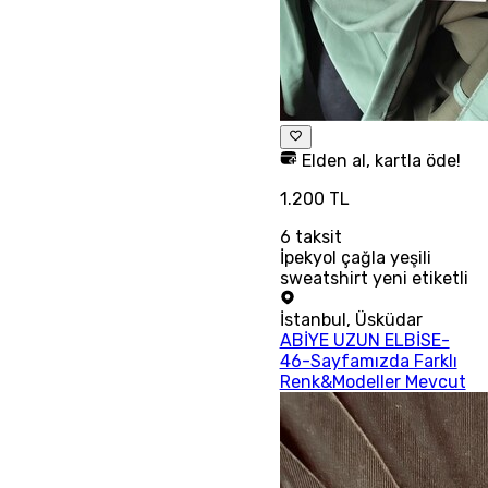
Elden al, kartla öde!
1.200 TL
6
taksit
İpekyol çağla yeşili
sweatshirt yeni etiketli
İstanbul
,
Üsküdar
ABİYE UZUN ELBİSE-
46-Sayfamızda Farklı
Renk&Modeller Mevcut