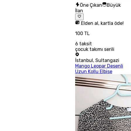
Öne Çıkan
Büyük
İlan
Elden al, kartla öde!
100 TL
6
taksit
çocuk takımı serili
İstanbul
,
Sultangazi
Mango Leopar Desenli
Uzun Kollu Elbise