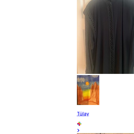
Tülay