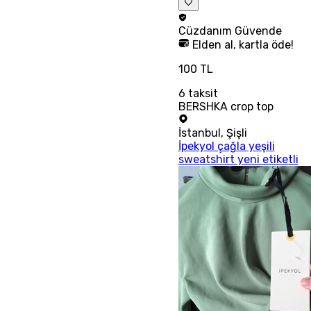
Cüzdanım
Güvende
Elden al, kartla öde!
100 TL
6
taksit
BERSHKA crop top
İstanbul
,
Şişli
İpekyol çağla yeşili
sweatshirt yeni etiketli