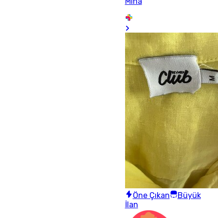
Mina
Öne Çıkan
Büyük
İlan