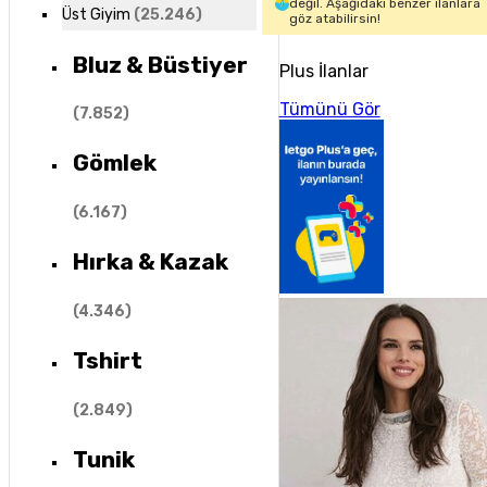
değil. Aşağıdaki benzer ilanlara
Üst Giyim
(
25.246
)
göz atabilirsin!
Bluz & Büstiyer
Plus İlanlar
Tümünü Gör
(
7.852
)
Gömlek
(
6.167
)
Hırka & Kazak
(
4.346
)
Tshirt
(
2.849
)
Tunik