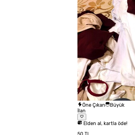
Öne Çıkan
Büyük
İlan
Elden al, kartla öde!
50 TL