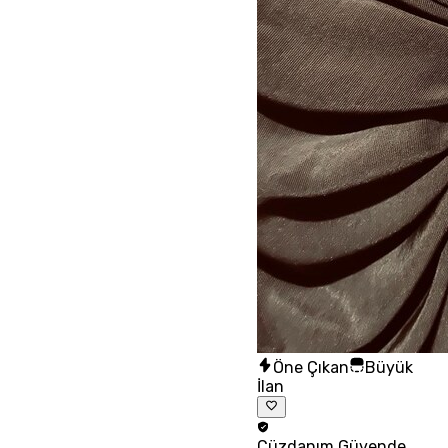
Öne Çıkan
Büyük
İlan
Cüzdanım
Güvende