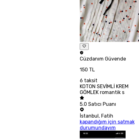
Cüzdanım
Güvende
150 TL
6
taksit
KOTON SEVİMLİ KREM
GÖMLEK romantik s
5.0
Satıcı Puanı
İstanbul
,
Fatih
kapandığım için satmak
durumundayım