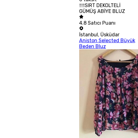
‼‼SIRT DEKOLTELİ
GÜMÜŞ ABİYE BLUZ
4.8
Satıcı Puanı
İstanbul
,
Üsküdar
Aniston Selected Büyük
Beden Bluz