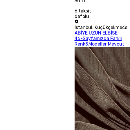
50 TL
6
taksit
defolu
İstanbul
,
Küçükçekmece
ABİYE UZUN ELBİSE-
46-Sayfamızda Farklı
Renk&Modeller Mevcut