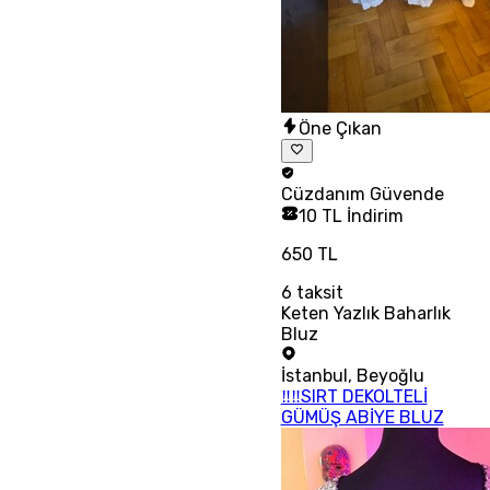
Öne Çıkan
Cüzdanım
Güvende
10 TL İndirim
650 TL
6
taksit
Keten Yazlık Baharlık
Bluz
İstanbul
,
Beyoğlu
‼‼SIRT DEKOLTELİ
GÜMÜŞ ABİYE BLUZ