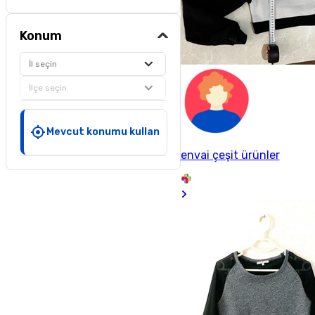
Konum
İl seçin
İlçe seçin
Mevcut konumu kullan
envai çeşit ürünler