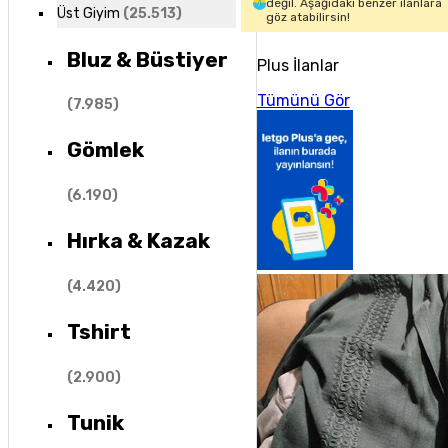
değil. Aşağıdaki benzer ilanlara
Üst Giyim
(
25.513
)
göz atabilirsin!
Bluz & Büstiyer
Plus İlanlar
Tümünü Gör
(
7.985
)
Gömlek
(
6.190
)
Hırka & Kazak
(
4.420
)
Tshirt
(
2.900
)
Tunik