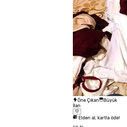
Öne Çıkan
Büyük
İlan
Elden al, kartla öde!