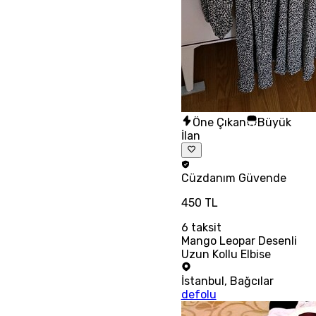
Öne Çıkan
Büyük
İlan
Cüzdanım
Güvende
450 TL
6
taksit
Mango Leopar Desenli
Uzun Kollu Elbise
İstanbul
,
Bağcılar
defolu