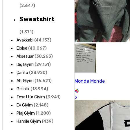
(
2.647
)
Sweatshirt
(
1.371
)
Ayakkabı
(
44.133
)
Elbise
(
40.067
)
Aksesuar
(
38.263
)
Dış Giyim
(
29.151
)
Çanta
(
28.920
)
Monde Monde
Alt Giyim
(
16.621
)
Gelinlik
(
13.994
)
Tesettür Giyim
(
9.941
)
Ev Giyim
(
2.148
)
Plaj Giyim
(
1.288
)
Hamile Giyim
(
439
)