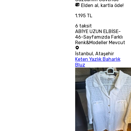
Elden al, kartla öde!
1.195 TL
6
taksit
ABİYE UZUN ELBİSE-
46-Sayfamızda Farklı
Renk&Modeller Mevcut
İstanbul
,
Ataşehir
Keten Yazlık Baharlık
Bluz