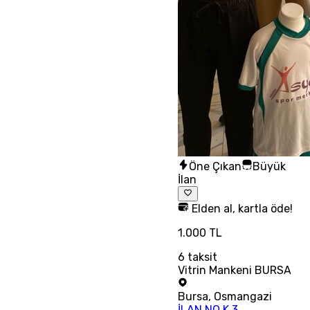
Öne Çıkan
Büyük
İlan
Elden al, kartla öde!
1.000 TL
6
taksit
Vitrin Mankeni BURSA
Bursa
,
Osmangazi
İLAN NO K 3