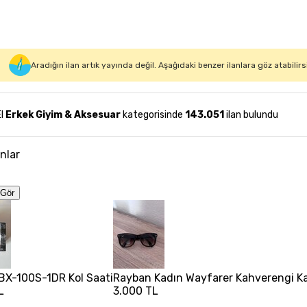
Aradığın ilan artık yayında değil. Aşağıdaki benzer ilanlara göz atabilirs
El
Erkek Giyim & Aksesuar
kategorisinde
143.051
ilan bulundu
anlar
Gör
BX-100S-1DR Kol Saati
Rayban Kadın Wayfarer Kahverengi Ka
L
3.000 TL