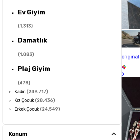
Ev Giyim
(
1.313
)
Damatlık
(
1.083
)
origina
Plaj Giyim
(
478
)
Kadın
(
249.717
)
Kız Çocuk
(
28.436
)
Erkek Çocuk
(
24.549
)
Konum