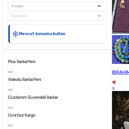
İl seçin
İlçe seçin
Mevcut konumu kullan
Plus İlanlar
Yeni
İBRAHİ
Videolu İlanlar
Yeni
Cüzdanım Güvendeli İlanlar
Ücretsiz Kargo