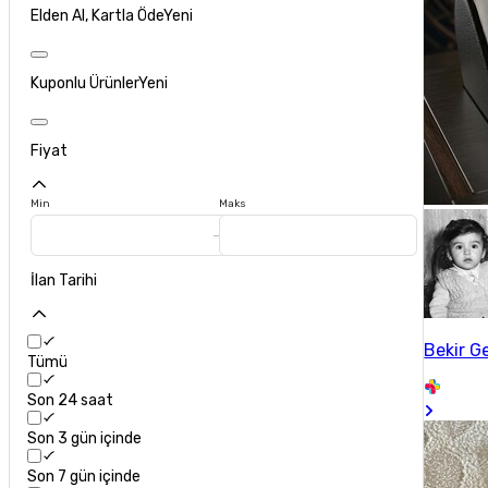
Elden Al, Kartla Öde
Yeni
Kuponlu Ürünler
Yeni
Fiyat
Min
Maks
İlan Tarihi
Bekir G
Tümü
Son 24 saat
Son 3 gün içinde
Son 7 gün içinde