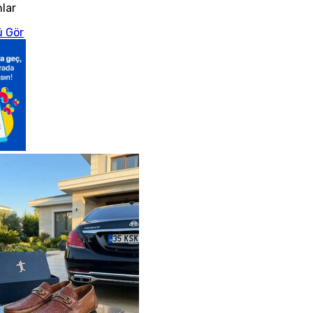
nlar
 Gör