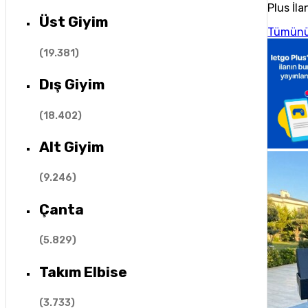
Plus İla
Üst Giyim
Tümünü
(
19.381
)
Dış Giyim
(
18.402
)
Alt Giyim
(
9.246
)
Çanta
(
5.829
)
Takım Elbise
(
3.733
)