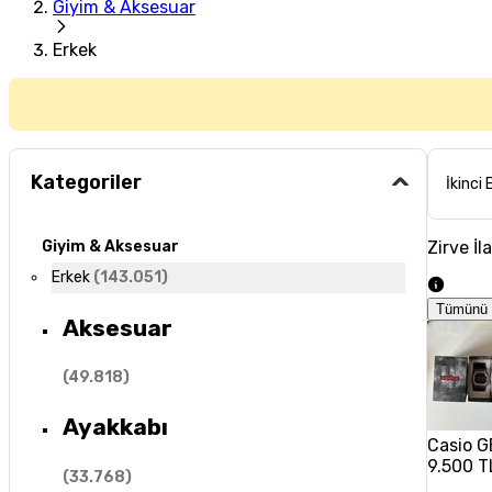
Giyim & Aksesuar
Erkek
Kategoriler
İkinci 
Zirve İl
Giyim & Aksesuar
Erkek
(
143.051
)
Tümünü 
Aksesuar
(
49.818
)
Ayakkabı
Casio G
9.500 T
(
33.768
)