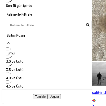
Son 15 gün içinde
Kelime ile Filtrele
Satıcı Puanı
Tümü
3.0 ve Üstü
3.5 ve Üstü
4.0 ve Üstü
4.5 ve Üstü
salihin
Temizle
Uygula