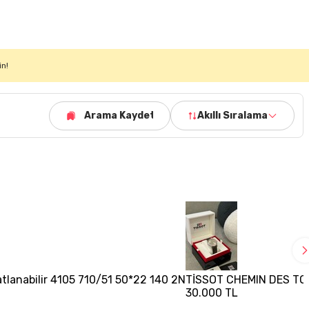
in!
Arama Kaydet
Akıllı Sıralama
tlanabilir 4105 710/51 50*22 140 2N
TİSSOT CHEMIN DES T
30.000 TL