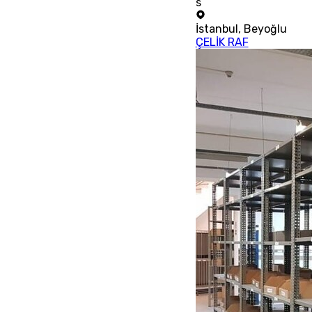
s
İstanbul
,
Beyoğlu
ÇELİK RAF