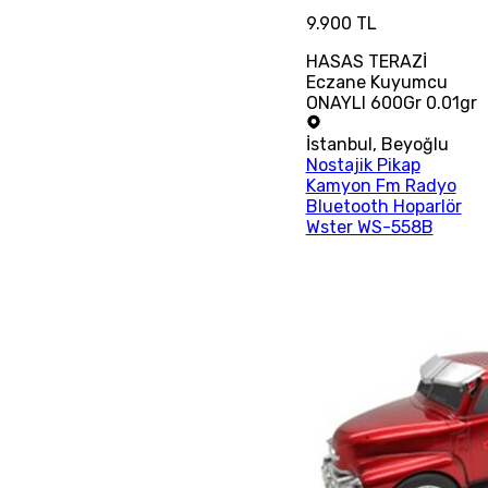
9.900 TL
HASAS TERAZİ
Eczane Kuyumcu
ONAYLI 600Gr 0.01gr
İstanbul
,
Beyoğlu
Nostajik Pikap
Kamyon Fm Radyo
Bluetooth Hoparlör
Wster WS-558B