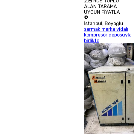
2.El RUS TÜPLÜ
ALAN TARAMA
UYGUN FİYATLA
İstanbul
,
Beyoğlu
sarmak marka vidalı
kompresör deposuyla
birlikte