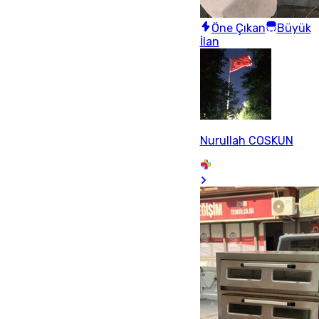
Öne Çıkan
Büyük
İlan
Nurullah COSKUN