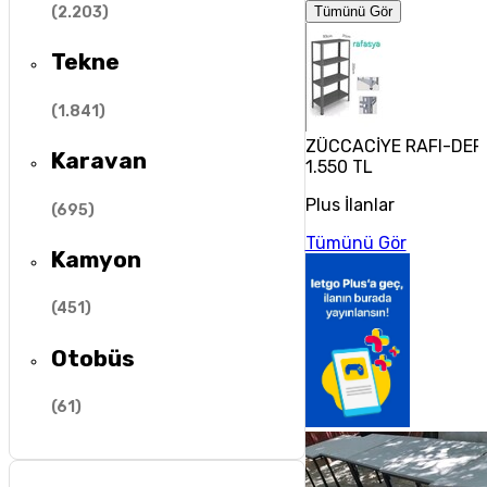
(
2.203
)
Tümünü Gör
Tekne
(
1.841
)
ZÜCCACİYE RAFI-DEPO
Karavan
1.550 TL
Plus İlanlar
(
695
)
Tümünü Gör
Kamyon
(
451
)
Otobüs
(
61
)