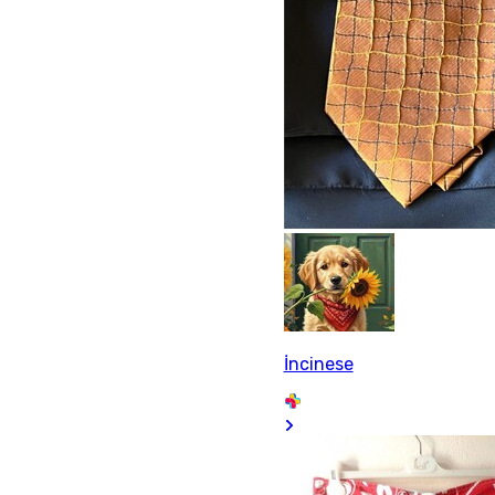
İncinese