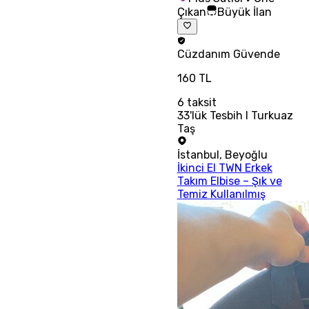
Çıkan
Büyük İlan
Cüzdanım
Güvende
160 TL
6
taksit
33'lük Tesbih I Turkuaz
Taş
İstanbul
,
Beyoğlu
İkinci El TWN Erkek
Takım Elbise – Şık ve
Temiz Kullanılmış