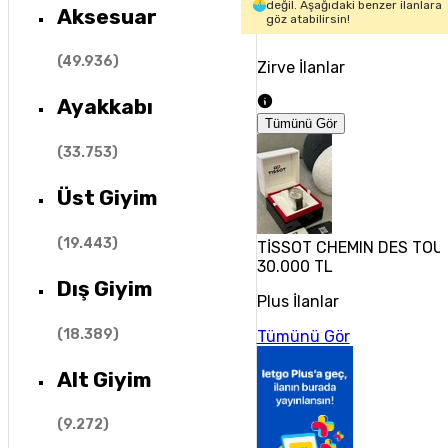
değil. Aşağıdaki benzer ilanlara
Aksesuar
göz atabilirsin!
(
49.936
)
Zirve İlanlar
Ayakkabı
Tümünü Gör
(
33.753
)
Üst Giyim
(
19.443
)
TİSSOT CHEMIN DES TOU
30.000 TL
Dış Giyim
Plus İlanlar
(
18.389
)
Tümünü Gör
Alt Giyim
(
9.272
)