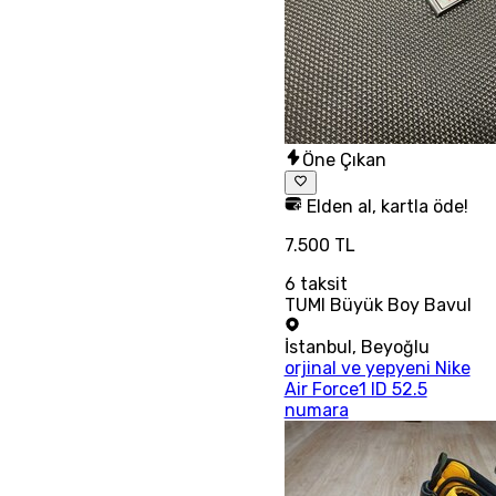
Öne Çıkan
Elden al, kartla öde!
7.500 TL
6
taksit
TUMI Büyük Boy Bavul
İstanbul
,
Beyoğlu
orjinal ve yepyeni Nike
Air Force1 ID 52.5
numara