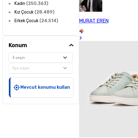
Kadın
(
250.363
)
Kız Çocuk
(
28.489
)
MURAT EREN
Erkek Çocuk
(
24.514
)
Konum
İl seçin
İlçe seçin
Mevcut konumu kullan