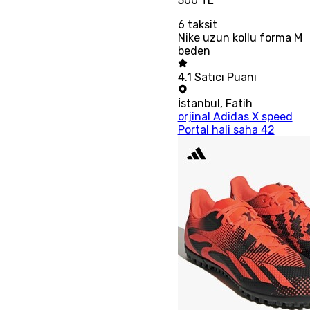
500 TL
6
taksit
Nike uzun kollu forma M
beden
4.1
Satıcı Puanı
İstanbul
,
Fatih
orjinal Adidas X speed
Portal hali saha 42