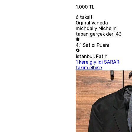
1.000 TL
6
taksit
Orjinal Vaneda
michdaily Michelin
taban gerçek deri 43
4.1
Satıcı Puanı
İstanbul
,
Fatih
1 kere giyildi SARAR
takım elbise