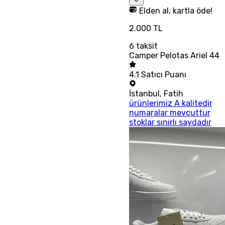
Elden al, kartla öde!
2.000 TL
6
taksit
Camper Pelotas Ariel 44
4.1
Satıcı Puanı
İstanbul
,
Fatih
ürünlerimiz A kalitedir
numaralar mevcuttur
stoklar sınırlı saydadır