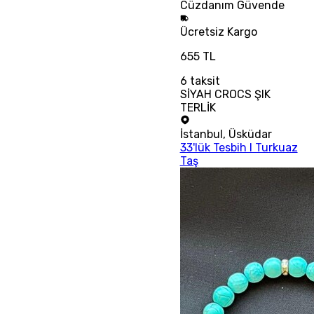
Cüzdanım
Güvende
Ücretsiz
Kargo
655 TL
6
taksit
SİYAH CROCS ŞIK
TERLİK
İstanbul
,
Üsküdar
33'lük Tesbih I Turkuaz
Taş