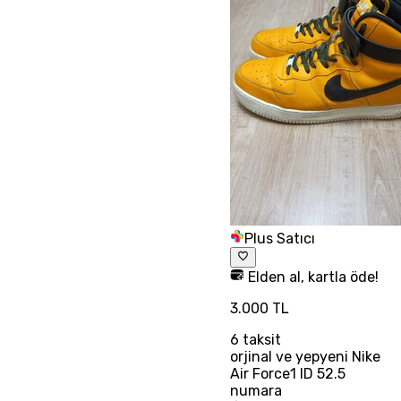
Plus Satıcı
Elden al, kartla öde!
3.000 TL
6
taksit
orjinal ve yepyeni Nike
Air Force1 ID 52.5
numara