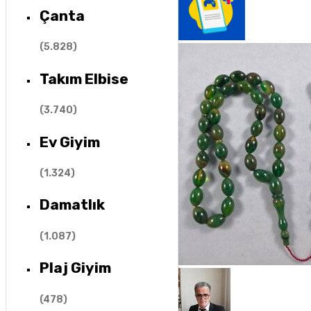
Çanta
(
5.828
)
Takım Elbise
(
3.740
)
Ev Giyim
(
1.324
)
Damatlık
(
1.087
)
Plaj Giyim
(
478
)