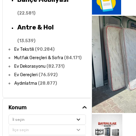
(
22.581
)
Antre & Hol
(
13.539
)
Ev Tekstili
(
90.284
)
Mutfak Gereçleri & Sofra
(
84.171
)
Ev Dekorasyonu
(
82.731
)
Ev Gereçleri
(
76.592
)
Aydınlatma
(
28.877
)
Konum
İl seçin
İlçe seçin