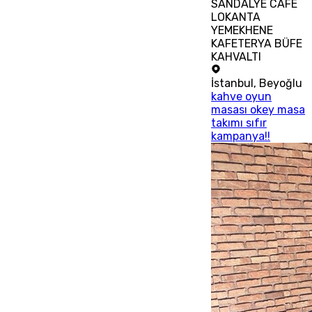
SANDALYE CAFE
LOKANTA
YEMEKHENE
KAFETERYA BÜFE
KAHVALTI
İstanbul
,
Beyoğlu
kahve oyun
masası okey masa
takımı sıfır
kampanya!!