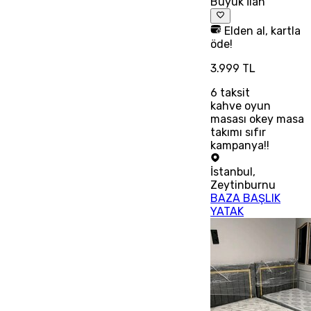
Büyük İlan
Elden al, kartla
öde!
3.999 TL
6
taksit
kahve oyun
masası okey masa
takımı sıfır
kampanya!!
İstanbul
,
Zeytinburnu
BAZA BAŞLIK
YATAK