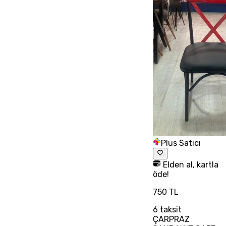
Plus Satıcı
Elden al, kartla
öde!
750 TL
6
taksit
ÇARPRAZ