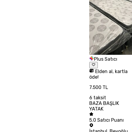
Plus Satıcı
Elden al, kartla
öde!
7.500 TL
6
taksit
BAZA BAŞLIK
YATAK
5.0
Satıcı Puanı
İstanbul
,
Beyoğlu