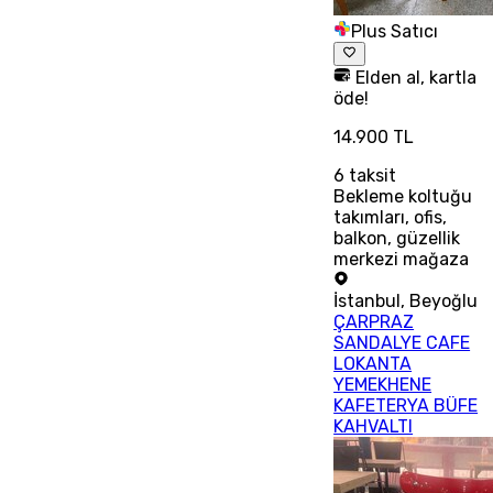
Plus Satıcı
Elden al, kartla
öde!
14.900 TL
6
taksit
Bekleme koltuğu
takımları, ofis,
balkon, güzellik
merkezi mağaza
İstanbul
,
Beyoğlu
ÇARPRAZ
SANDALYE CAFE
LOKANTA
YEMEKHENE
KAFETERYA BÜFE
KAHVALTI