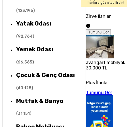
ilanlara göz atabilirsin!
(
123.195
)
Zirve İlanlar
Yatak Odası
Tümünü Gör
(
92.764
)
Yemek Odası
(
66.565
)
avangart mobilyalar 
30.000 TL
Çocuk & Genç Odası
Plus İlanlar
(
40.128
)
Tümünü Gör
Mutfak & Banyo
(
31.151
)
Bahçe Mobilyası