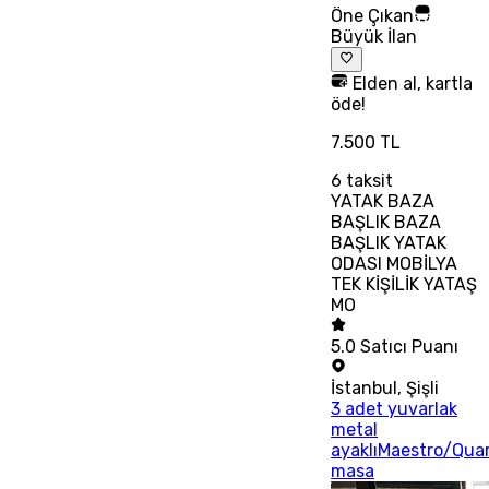
Öne Çıkan
Büyük İlan
Elden al, kartla
öde!
7.500 TL
6
taksit
YATAK BAZA
BAŞLIK BAZA
BAŞLIK YATAK
ODASI MOBİLYA
TEK KİŞİLİK YATAŞ
MO
5.0
Satıcı Puanı
İstanbul
,
Şişli
3 adet yuvarlak
metal
ayaklıMaestro/Qua
masa