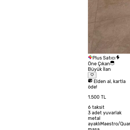
Plus Satıcı
Öne Çıkan
Büyük İlan
Elden al, kartla
öde!
1.500 TL
6
taksit
3 adet yuvarlak
metal
ayaklıMaestro/Qua
masa