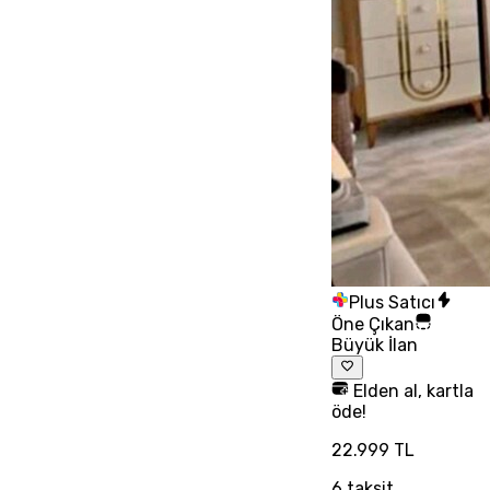
Plus Satıcı
Öne Çıkan
Büyük İlan
Elden al, kartla
öde!
22.999 TL
6
taksit