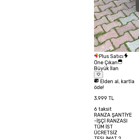
Plus Satıcı
Öne Çıkan
Büyük İlan
Elden al, kartla
öde!
3.999 TL
6
taksit
RANZA ŞANTİYE
-İŞÇİ RANZASI
TÜM İST
ÜCRETSİZ
TESLİMAT 2