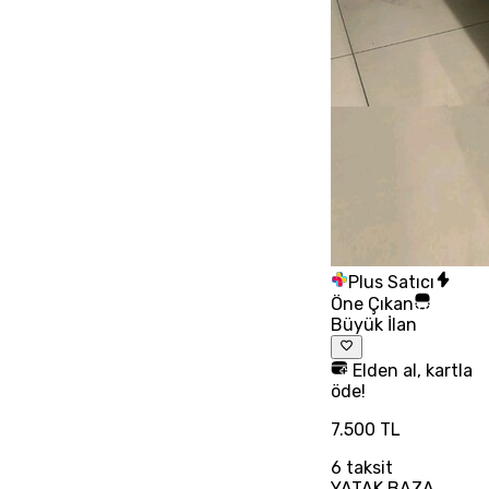
Plus Satıcı
Öne Çıkan
Büyük İlan
Elden al, kartla
öde!
7.500 TL
6
taksit
YATAK BAZA