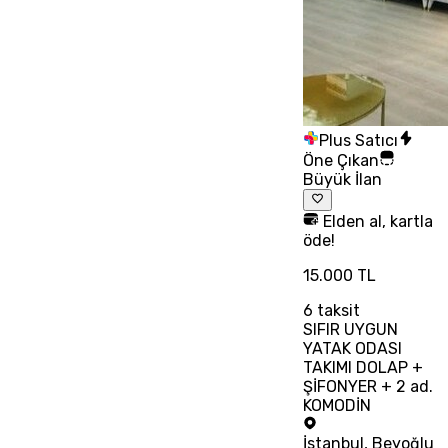
Plus Satıcı
Öne Çıkan
Büyük İlan
Elden al, kartla
öde!
15.000 TL
6
taksit
SIFIR UYGUN
YATAK ODASI
TAKIMI DOLAP +
ŞİFONYER + 2 ad.
KOMODİN
İstanbul
,
Beyoğlu