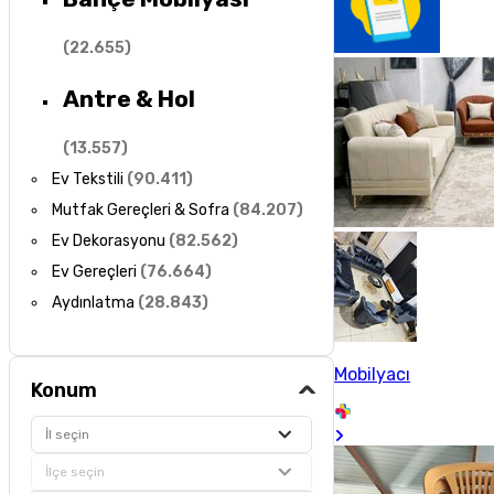
(
22.655
)
Antre & Hol
(
13.557
)
Ev Tekstili
(
90.411
)
Mutfak Gereçleri & Sofra
(
84.207
)
Ev Dekorasyonu
(
82.562
)
Ev Gereçleri
(
76.664
)
Aydınlatma
(
28.843
)
Mobilyacı
Konum
İl seçin
İlçe seçin