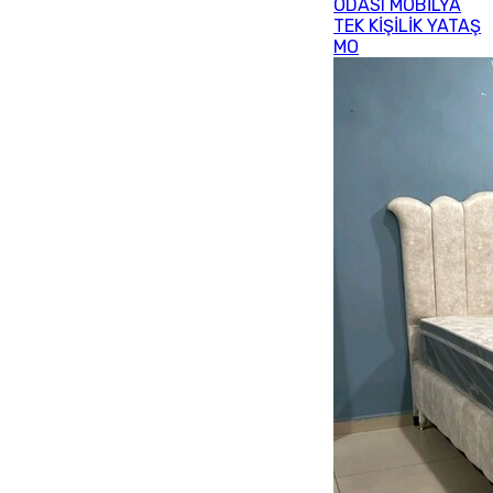
ODASI MOBİLYA
TEK KİŞİLİK YATAŞ
MO