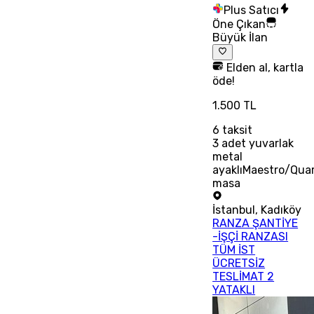
Plus Satıcı
Öne Çıkan
Büyük İlan
Elden al, kartla
öde!
1.500 TL
6
taksit
3 adet yuvarlak
metal
ayaklıMaestro/Qua
masa
İstanbul
,
Kadıköy
RANZA ŞANTİYE
-İŞÇİ RANZASI
TÜM İST
ÜCRETSİZ
TESLİMAT 2
YATAKLI