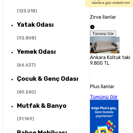
ilanlara göz atabilirsin!
(
123.018
)
Zirve İlanlar
Yatak Odası
Tümünü Gör
(
92.808
)
Yemek Odası
Ankara Koltuk taki
9.800 TL
(
66.637
)
Çocuk & Genç Odası
Plus İlanlar
(
40.240
)
Tümünü Gör
Mutfak & Banyo
(
31.169
)
Bahçe Mobilyası