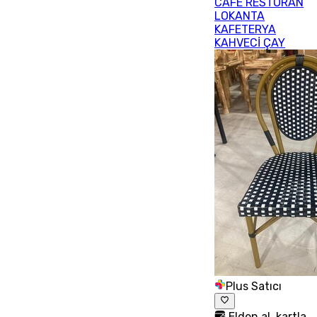
CAFE RESTORAN
LOKANTA
KAFETERYA
KAHVECİ ÇAY
Plus Satıcı
Elden al, kartla