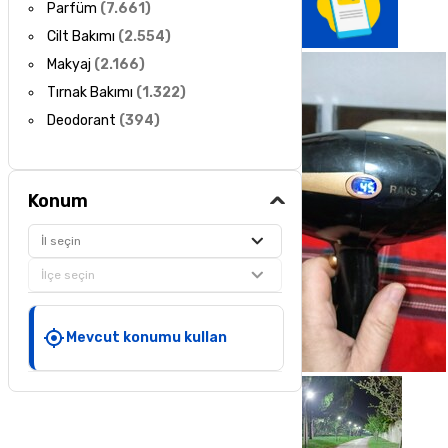
Parfüm
(
7.661
)
Cilt Bakımı
(
2.554
)
Makyaj
(
2.166
)
Tırnak Bakımı
(
1.322
)
Deodorant
(
394
)
Konum
İl seçin
İlçe seçin
Mevcut konumu kullan