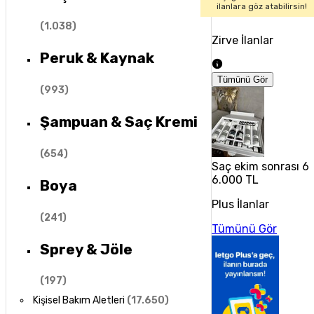
ilanlara göz atabilirsin!
(
1.038
)
Zirve İlanlar
Peruk & Kaynak
Tümünü Gör
(
993
)
Şampuan & Saç Kremi
(
654
)
Saç ekim sonrası 6 
6.000 TL
Boya
Plus İlanlar
(
241
)
Tümünü Gör
Sprey & Jöle
(
197
)
Kişisel Bakım Aletleri
(
17.650
)