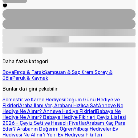
Daha fazla kategori
Boya
Fırça & Tarak
Şampuan & Saç Kremi
Sprey &
Jöle
Peruk & Kaynak
Bunlar da ilgini çekebilir
Sömestir ve Karne Hediyesi
Doğum Günü Hediye ve
Fikirleri
Araba İlanı Ver, Arabanı Hızlıca Sat
Anneye Ne
Hediye Ne Alınır? Anneye Hediye Fikirleri
Babaya Ne
Hediye Ne Alınır? Babaya Hediye Fikirleri
Çeyiz Listesi
2026 - Çeyiz Seti ve Hesaplı Fiyatlar
Arabam Kaç Para
Eder? Arabanın Değerini Öğren
Yılbaşı Hediyeleri
Ev
Hediyesi Ne Alınır? Yeni Ev Hediyesi Fikirleri