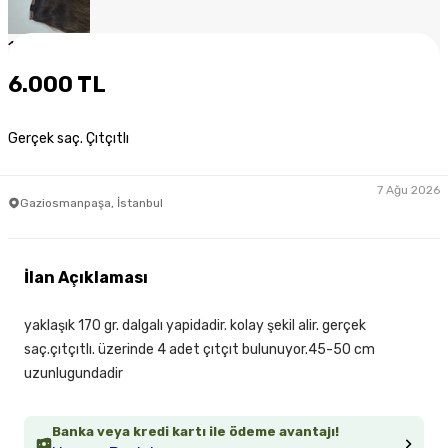
1
/
5
6.000 TL
Gerçek saç. Çıtçıtlı
7 Ağu 2026
Gaziosmanpaşa, İstanbul
İlan Açıklaması
yaklaşık 170 gr. dalgalı yapidadir. kolay şekil alir. gerçek
saç.çıtçıtlı. üzerinde 4 adet çıtçıt bulunuyor.45-50 cm
uzunlugundadir
Banka veya kredi kartı ile ödeme avantajı!