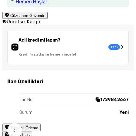
Hemen Başla!
Cüzdanım Güvende
Ücretsiz Kargo
Acil kredi mi lazım?
Yeni
Kredi fırsatlarını hemen incele!
İlan Özellikleri
İlan No
1729842667
Durum
Yeni
Güvenli Ödeme
Kolay İade