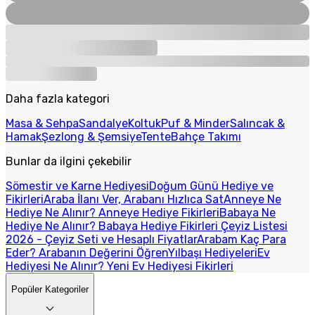
Daha fazla kategori
Masa & Sehpa
Sandalye
Koltuk
Puf & Minder
Salıncak &
Hamak
Şezlong & Şemsiye
Tente
Bahçe Takımı
Bunlar da ilgini çekebilir
Sömestir ve Karne Hediyesi
Doğum Günü Hediye ve
Fikirleri
Araba İlanı Ver, Arabanı Hızlıca Sat
Anneye Ne
Hediye Ne Alınır? Anneye Hediye Fikirleri
Babaya Ne
Hediye Ne Alınır? Babaya Hediye Fikirleri
Çeyiz Listesi
2026 - Çeyiz Seti ve Hesaplı Fiyatlar
Arabam Kaç Para
Eder? Arabanın Değerini Öğren
Yılbaşı Hediyeleri
Ev
Hediyesi Ne Alınır? Yeni Ev Hediyesi Fikirleri
Popüler Kategoriler