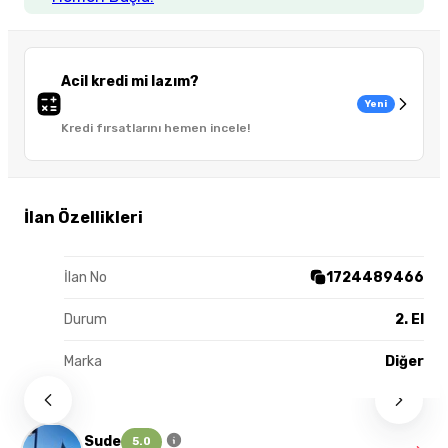
Acil kredi mi lazım?
Yeni
Kredi fırsatlarını hemen incele!
İlan Özellikleri
İlan No
1724489466
Durum
2. El
Marka
Diğer
Sude
5.0