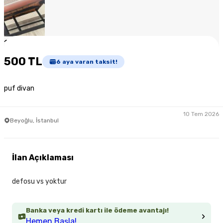
1
/
5
500 TL
6
aya varan taksit!
puf divan
10 Tem 2026
Beyoğlu, İstanbul
İlan Açıklaması
defosu vs yoktur
Banka veya kredi kartı ile ödeme avantajı!
Hemen Başla!