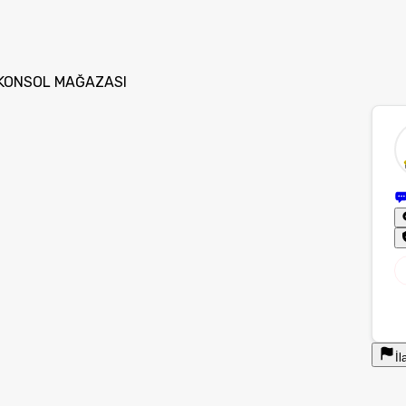
· KONSOL MAĞAZASI
İl