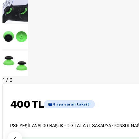
1
/
3
400 TL
4
aya varan taksit!
PS5 YEŞİL ANALOG BAŞLIK · DIGITAL ART SAKARYA · KONSOL MA