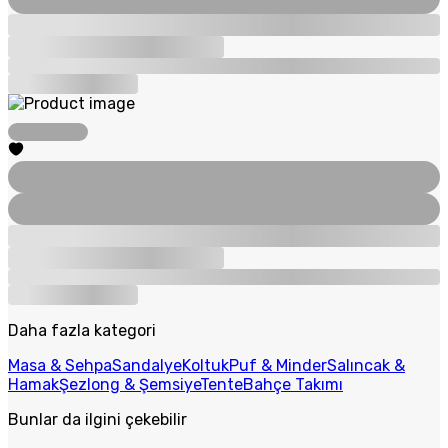
Daha fazla kategori
Masa & Sehpa
Sandalye
Koltuk
Puf & Minder
Salıncak &
Hamak
Şezlong & Şemsiye
Tente
Bahçe Takımı
Bunlar da ilgini çekebilir