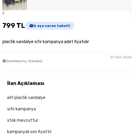
1
/
3
799 TL
6
aya varan taksit!
plastik sandalye sıfır kampanya adet fiyatıdır
31 Tem 2026
Zeytinburnu, İstanbul
İlan Açıklaması
elit plastik sandalye
sıfır kampanya
stok mevcuttur
kampanyalı son fiyattır