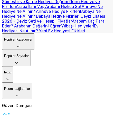
Sömestir ve Karne Hediyesi
Doğum Günü Hediye ve
Fikirleri
Araba İlanı Ver, Arabanı Hızlıca Sat
Anneye Ne
Hediye Ne Alınır? Anneye Hediye Fikirleri
Babaya Ne
Hediye Ne Alınır? Babaya Hediye Fikirleri
Çeyiz Listesi
2026 - Çeyiz Seti ve Hesaplı Fiyatlar
Arabam Kaç Para
Eder? Arabanın Değerini Öğren
Yılbaşı Hediyeleri
Ev
Hediyesi Ne Alınır? Yeni Ev Hediyesi Fikirleri
Popüler Kategoriler
Popüler Sayfalar
letgo
Resmi bağlantılar
Güven Damgası