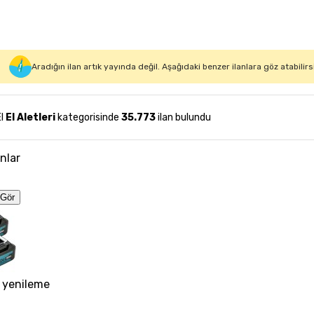
Aradığın ilan artık yayında değil. Aşağıdaki benzer ilanlara göz atabilirs
El
El Aletleri
kategorisinde
35.773
ilan bulundu
anlar
Gör
 yenileme