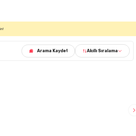
in!
Arama Kaydet
Akıllı Sıralama