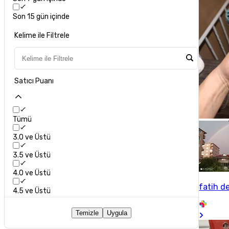
Son 15 gün içinde
Kelime ile Filtrele
Satıcı Puanı
Tümü
3.0 ve Üstü
3.5 ve Üstü
4.0 ve Üstü
fatih d
4.5 ve Üstü
Temizle
Uygula