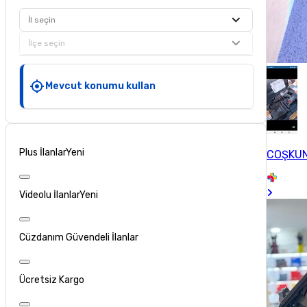
İl seçin
İlçe seçin
Mevcut konumu kullan
Plus İlanlar
Yeni
COŞKU
Videolu İlanlar
Yeni
Cüzdanım Güvendeli İlanlar
Ücretsiz Kargo