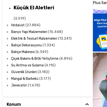
Plus İla
Küçük El Aletleri
Tümünü
(
2.519
)
Hırdavat
(
27.884
)
Banyo Yapı Malzemeleri
(
15.448
)
Elektrik & Tesisat Malzemeleri
(
13.241
)
Bahçe Dekorasyonu
(
7.334
)
Bahçe Makinesi
(
6.349
)
Çiçek Bakımı & Bitki Yetiştirme
(
4.896
)
Su Arıtma ve Sulama
(
4.115
)
Güvenlik Ürünleri
(
3.182
)
Mangal & Barbekü
(
3.177
)
Jeneratör
(
1.678
)
Konum