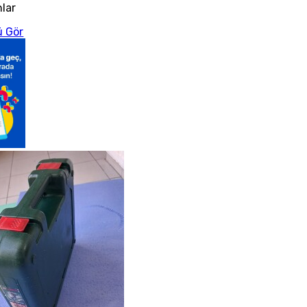
nlar
 Gör