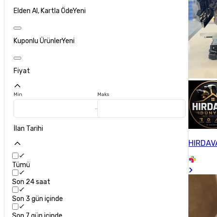
Elden Al, Kartla Öde
Yeni
Kuponlu Ürünler
Yeni
Fiyat
Min
Maks
İlan Tarihi
HIRDAV
Tümü
Son 24 saat
Son 3 gün içinde
Son 7 gün içinde