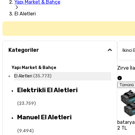
Yapı Market & Bahçe
El Aletleri
Kategoriler
İkinci 
Zirve İl
Yapı Market & Bahçe
El Aletleri
(
35.773
)
Tümünü 
Elektrikli El Aletleri
(
23.759
)
Manuel El Aletleri
batarya
2 TL
(
9.494
)