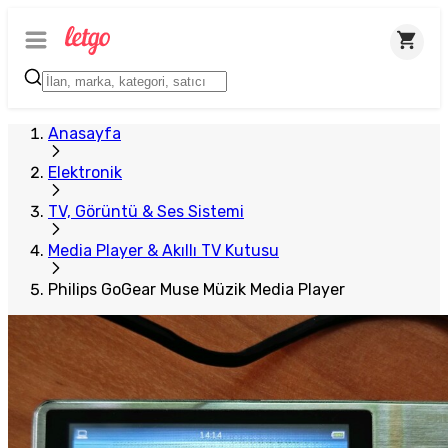
Plus Satıcı
Anasayfa
Elektronik
TV, Görüntü & Ses Sistemi
Media Player & Akıllı TV Kutusu
Philips GoGear Muse Müzik Media Player