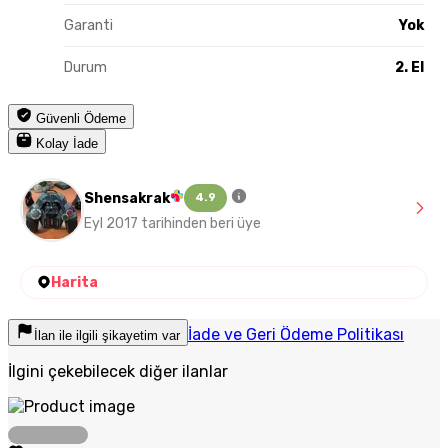
Garanti
Yok
Durum
2. El
Güvenli Ödeme
Kolay İade
Shensakrak
4.9
Eyl 2017 tarihinden beri üye
Harita
İade ve Geri Ödeme Politikası
İlan ile ilgili şikayetim var
İlgini çekebilecek diğer ilanlar