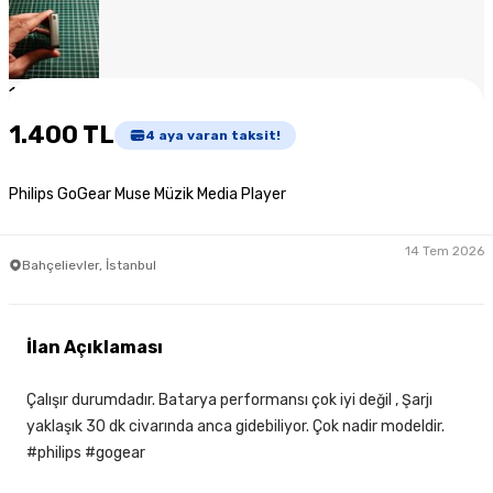
1
/
7
1.400 TL
4
aya varan taksit!
Philips GoGear Muse Müzik Media Player
14 Tem 2026
Bahçelievler, İstanbul
İlan Açıklaması
Çalışır durumdadır. Batarya performansı çok iyi değil , Şarjı
yaklaşık 30 dk civarında anca gidebiliyor. Çok nadir modeldir.
#philips #gogear