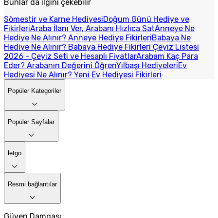
Bunlar da ilgini çekebilir
Sömestir ve Karne Hediyesi
Doğum Günü Hediye ve
Fikirleri
Araba İlanı Ver, Arabanı Hızlıca Sat
Anneye Ne
Hediye Ne Alınır? Anneye Hediye Fikirleri
Babaya Ne
Hediye Ne Alınır? Babaya Hediye Fikirleri
Çeyiz Listesi
2026 - Çeyiz Seti ve Hesaplı Fiyatlar
Arabam Kaç Para
Eder? Arabanın Değerini Öğren
Yılbaşı Hediyeleri
Ev
Hediyesi Ne Alınır? Yeni Ev Hediyesi Fikirleri
Popüler Kategoriler
Popüler Sayfalar
letgo
Resmi bağlantılar
Güven Damgası