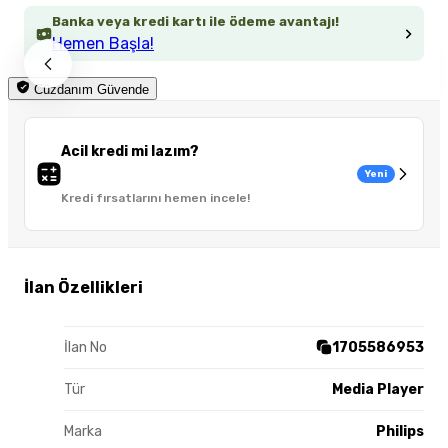
Banka veya kredi kartı ile ödeme avantajı!
Hemen Başla!
Cüzdanım Güvende
Acil kredi mi lazım?
Yeni
Kredi fırsatlarını hemen incele!
İlan Özellikleri
İlan No
1705586953
Tür
Media Player
Marka
Philips