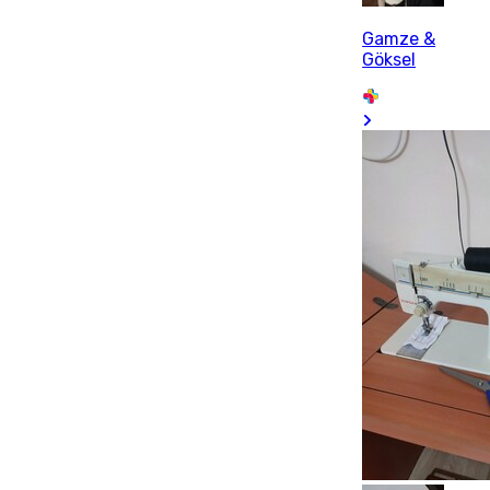
Gamze &
Göksel