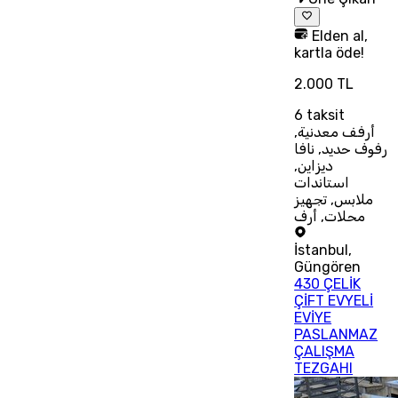
Elden al,
kartla öde!
2.000 TL
6
taksit
أرفف معدنية,
رفوف حديد, نافا
ديزاين,
استاندات
ملابس, تجهيز
محلات, أرف
İstanbul
,
Güngören
430 ÇELİK
ÇİFT EVYELİ
EVİYE
PASLANMAZ
ÇALIŞMA
TEZGAHI