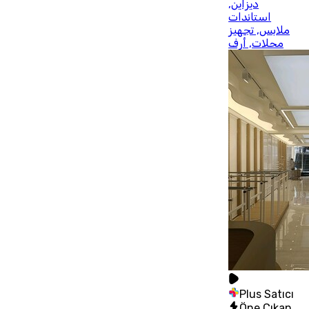
ديزاين,
استاندات
ملابس, تجهيز
محلات, أرف
Plus Satıcı
Öne Çıkan