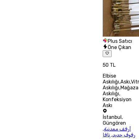
Plus Satıcı
Öne Çıkan
50 TL
Elbise
Askılığı,Askı,Vit
Askılığı,Mağaza
Askılığı,
Konfeksiyon
Askı
İstanbul
,
Güngören
أرفف معدنية,
رفوف حديد, نافا