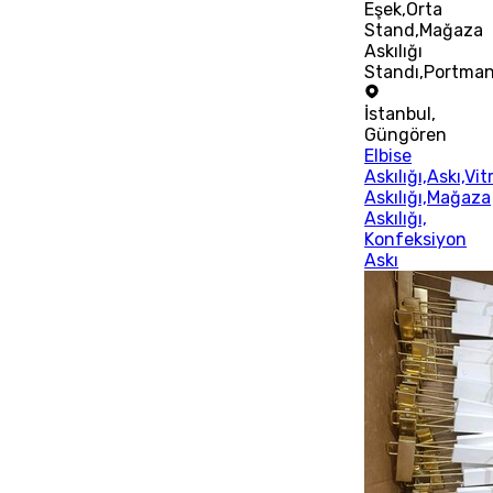
Eşek,Orta
Stand,Mağaza
Askılığı
Standı,Portma
İstanbul
,
Güngören
Elbise
Askılığı,Askı,Vit
Askılığı,Mağaza
Askılığı,
Konfeksiyon
Askı