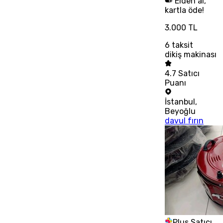
Elden al,
kartla öde!
3.000 TL
6
taksit
dikiş makinası
4.7
Satıcı
Puanı
İstanbul
,
Beyoğlu
davul fırın
Plus Satıcı