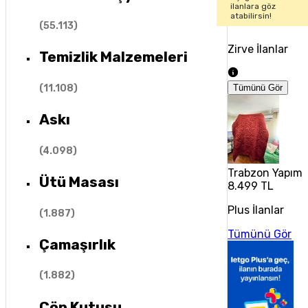
ilanlara göz
atabilirsin!
(
55.113
)
Zirve İlanlar
Temizlik Malzemeleri
(
11.108
)
Tümünü Gör
Askı
(
4.098
)
Trabzon Yapımı 3
Ütü Masası
8.499 TL
Plus İlanlar
(
1.887
)
Tümünü Gör
Çamaşırlık
(
1.882
)
Çöp Kutusu