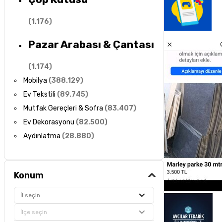
(
1.176
)
Pazar Arabası & Çantası
(
1.174
)
Mobilya
(
388.129
)
Ev Tekstili
(
89.745
)
Mutfak Gereçleri & Sofra
(
83.407
)
Ev Dekorasyonu
(
82.500
)
Aydınlatma
(
28.880
)
Konum
İl seçin
İlçe seçin