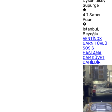
Dyson dikey
Süpürge
4.7
Satıcı
Puanı
İstanbul
,
Beyoğlu
VENTİNOX
GARNİTÜRLÜ
SOSİS
HAŞLAMA
CAM KÜVET
DAHİLDİR