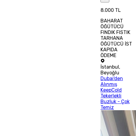
8.000 TL
BAHARAT
ÖĞÜTÜCÜ
FINDIK FISTIK
TARHANA
ÖĞÜTÜCÜ İST
KAPIDA
ÖDEME
İstanbul
,
Beyoğlu
Dubai'den
Alınmış
KeepCold
Tekerlekli
Buzluk - Çok
Temiz