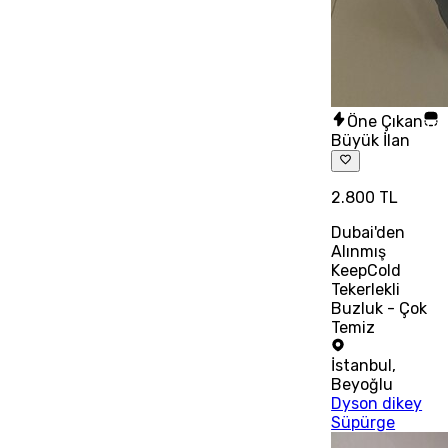
Öne Çıkan
Büyük İlan
2.800 TL
Dubai'den
Alınmış
KeepCold
Tekerlekli
Buzluk - Çok
Temiz
İstanbul
,
Beyoğlu
Dyson dikey
Süpürge