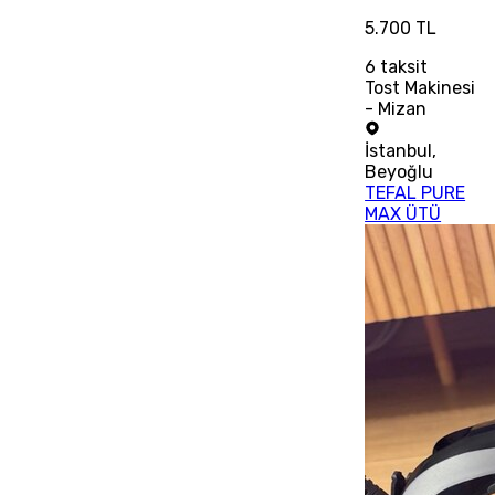
5.700 TL
6
taksit
Tost Makinesi
- Mizan
İstanbul
,
Beyoğlu
TEFAL PURE
MAX ÜTÜ