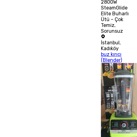
2800W
SteamGlide
Elite Buharlı
Ütü – Çok
Temiz,
Sorunsuz
İstanbul
,
Kadıköy
buz kırıcı
(Blender)