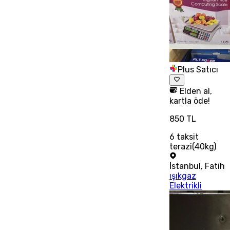
Plus Satıcı
Elden al,
kartla öde!
850 TL
6
taksit
terazi(40kg)
İstanbul
,
Fatih
ışıkgaz
Elektrikli