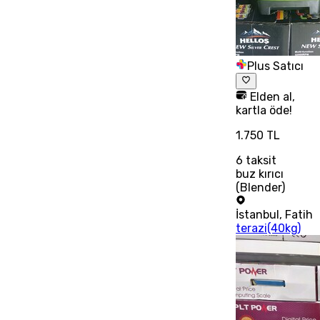
Plus Satıcı
Elden al,
kartla öde!
1.750 TL
6
taksit
buz kırıcı
(Blender)
İstanbul
,
Fatih
terazi(40kg)