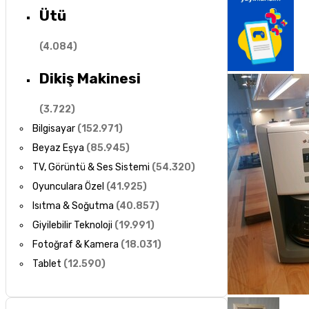
Ütü
(
4.084
)
Dikiş Makinesi
(
3.722
)
Bilgisayar
(
152.971
)
Beyaz Eşya
(
85.945
)
TV, Görüntü & Ses Sistemi
(
54.320
)
Oyunculara Özel
(
41.925
)
Isıtma & Soğutma
(
40.857
)
Giyilebilir Teknoloji
(
19.991
)
Fotoğraf & Kamera
(
18.031
)
Tablet
(
12.590
)