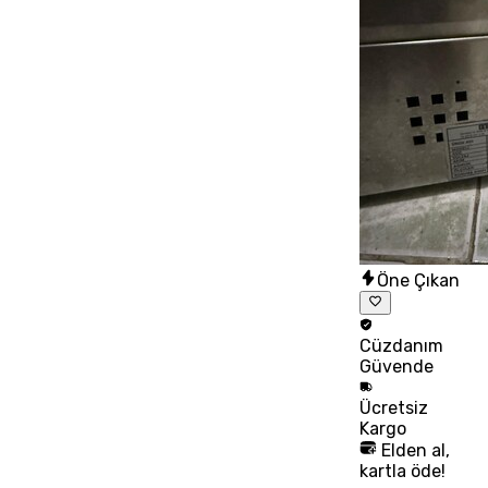
Öne Çıkan
Cüzdanım
Güvende
Ücretsiz
Kargo
Elden al,
kartla öde!