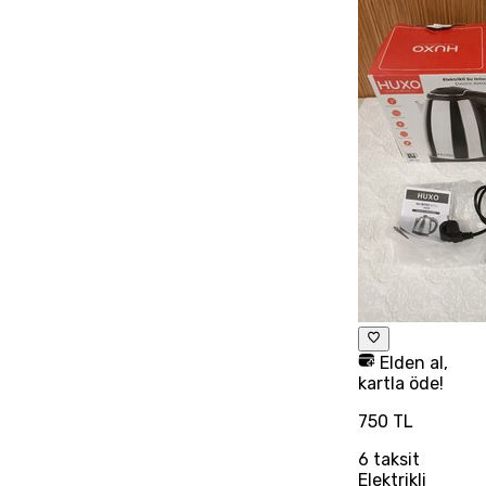
Elden al,
kartla öde!
750 TL
6
taksit
Elektrikli