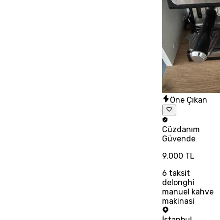
Öne Çıkan
Cüzdanım
Güvende
9.000 TL
6
taksit
delonghi
manuel kahve
makinasi
İstanbul
,