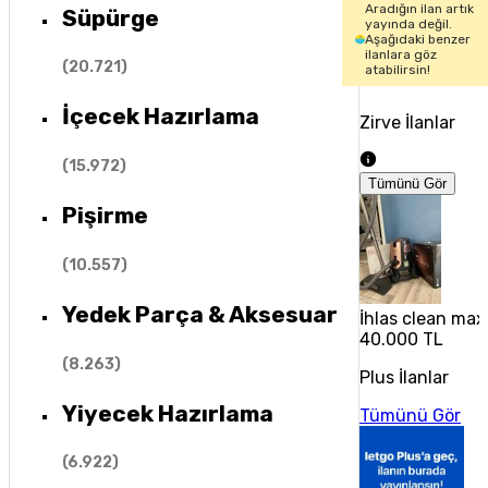
Aradığın ilan artık
Süpürge
yayında değil.
Aşağıdaki benzer
ilanlara göz
(
20.721
)
atabilirsin!
İçecek Hazırlama
Zirve İlanlar
(
15.972
)
Tümünü Gör
Pişirme
(
10.557
)
Yedek Parça & Aksesuar
İhlas clean max
40.000 TL
(
8.263
)
Plus İlanlar
Yiyecek Hazırlama
Tümünü Gör
(
6.922
)