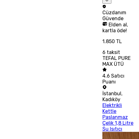
Cüzdanım
Güvende
Elden al,
kartla öde!
1.850 TL
6
taksit
TEFAL PURE
MAX ÜTÜ
4.6
Satıcı
Puanı
İstanbul
,
Kadıköy
Elektrikli
Kettle
Paslanmaz
Çelik 1,8 Litre
Su Isıtıcı