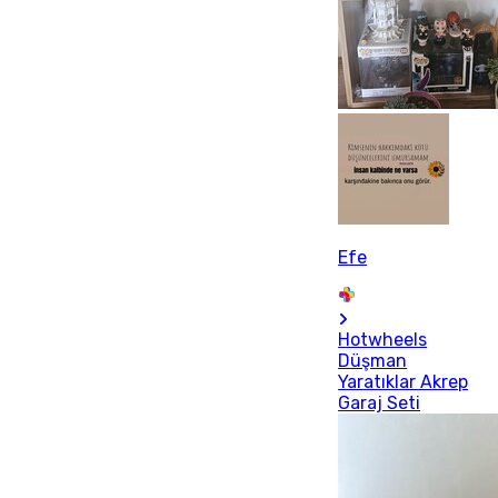
Efe
Hotwheels
Düşman
Yaratıklar Akrep
Garaj Seti