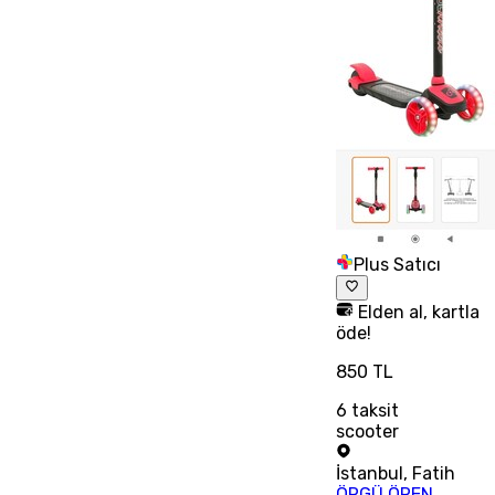
Plus Satıcı
Elden al, kartla
öde!
850 TL
6
taksit
scooter
İstanbul
,
Fatih
ÖRGÜ ÖREN