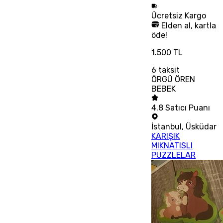
Ücretsiz
Kargo
Elden al, kartla
öde!
1.500 TL
6
taksit
ÖRGÜ ÖREN
BEBEK
4.8
Satıcı Puanı
İstanbul
,
Üsküdar
KARIŞIK
MIKNATISLI
PUZZLELAR