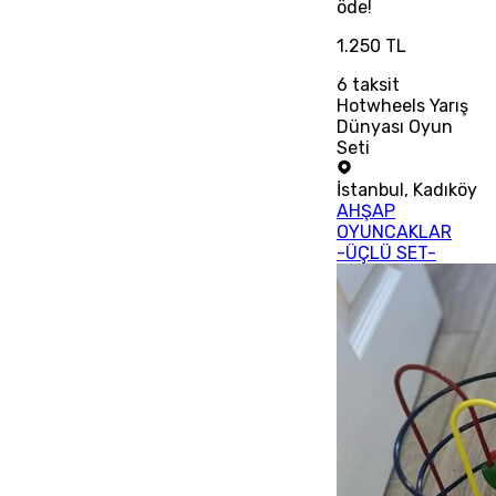
öde!
1.250 TL
6
taksit
Hotwheels Yarış
Dünyası Oyun
Seti
İstanbul
,
Kadıköy
AHŞAP
OYUNCAKLAR
-ÜÇLÜ SET-