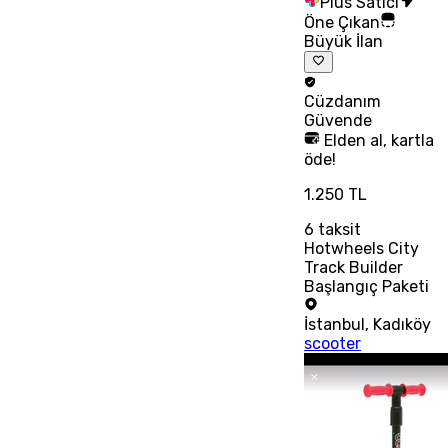
Plus Satıcı
Öne Çıkan
Büyük İlan
Cüzdanım
Güvende
Elden al, kartla
öde!
1.250 TL
6
taksit
Hotwheels City
Track Builder
Başlangıç Paketi
İstanbul
,
Kadıköy
scooter