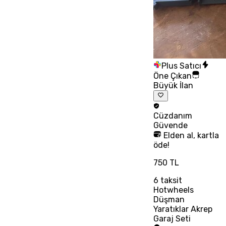
Plus Satıcı
Öne Çıkan
Büyük İlan
Cüzdanım
Güvende
Elden al, kartla
öde!
750 TL
6
taksit
Hotwheels
Düşman
Yaratıklar Akrep
Garaj Seti