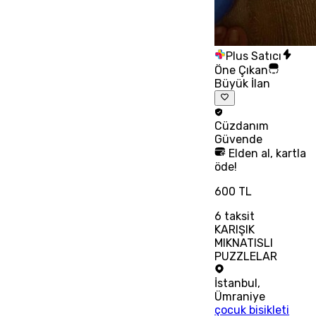
Plus Satıcı
Öne Çıkan
Büyük İlan
Cüzdanım
Güvende
Elden al, kartla
öde!
600 TL
6
taksit
KARIŞIK
MIKNATISLI
PUZZLELAR
İstanbul
,
Ümraniye
çocuk bisikleti