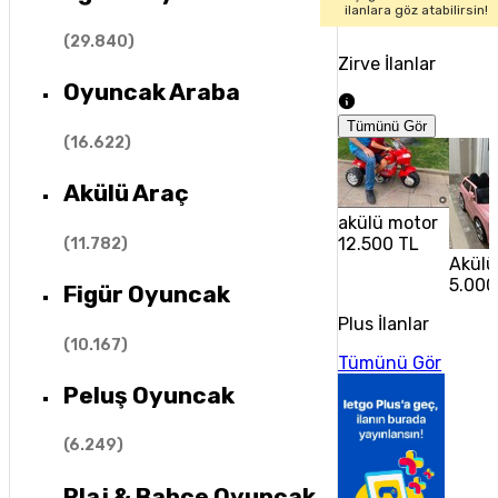
ilanlara göz atabilirsin!
(
29.840
)
Zirve İlanlar
Oyuncak Araba
Tümünü Gör
(
16.622
)
Akülü Araç
akülü motor
12.500 TL
(
11.782
)
Akülü
5.000
Figür Oyuncak
Plus İlanlar
(
10.167
)
Tümünü Gör
Peluş Oyuncak
(
6.249
)
Plaj & Bahçe Oyuncak