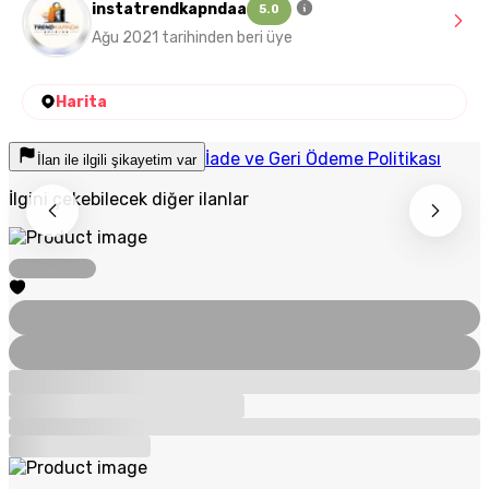
instatrendkapndaa
5.0
Ağu 2021 tarihinden beri üye
Harita
İade ve Geri Ödeme Politikası
İlan ile ilgili şikayetim var
İlgini çekebilecek diğer ilanlar