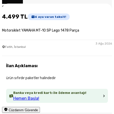
1
/
4
4.499 TL
6
aya varan taksit!
Motorsiklet YAMAHA MT-10 SP Lego 1478 Parça
3 Ağu 2026
Fatih, İstanbul
İlan Açıklaması
ürün sıfırdır paketler halindedir
Banka veya kredi kartı ile ödeme avantajı!
Hemen Başla!
Cüzdanım Güvende