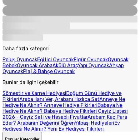
Daha fazla kategori
Peluş Oyuncak
Eğitici Oyuncak
Figür Oyuncak
Oyuncak
Bebek
Oyuncak Araba
Akülü Araç
Yapı Oyuncak
Ahşap
Oyuncak
Plaj & Bahçe Oyuncak
Bunlar da ilgini çekebilir
Sömestir ve Karne Hediyesi
Doğum Günü Hediye ve
Fikirleri
Araba İlanı Ver, Arabanı Hızlıca Sat
Anneye Ne
Hediye Ne Alınır? Anneye Hediye Fikirleri
Babaya Ne
Hediye Ne Alınır? Babaya Hediye Fikirleri
Çeyiz Listesi
2026 - Çeyiz Seti ve Hesaplı Fiyatlar
Arabam Kaç Para
Eder? Arabanın Değerini Öğren
Yılbaşı Hediyeleri
Ev
Hediyesi Ne Alınır? Yeni Ev Hediyesi Fikirleri
Popüler Kategoriler