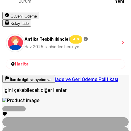
Durum
Yeni
Güvenli Ödeme
Kolay İade
Antika Tesbih İkinciel
4.0
Haz 2025 tarihinden beri üye
Harita
İade ve Geri Ödeme Politikası
İlan ile ilgili şikayetim var
İlgini çekebilecek diğer ilanlar