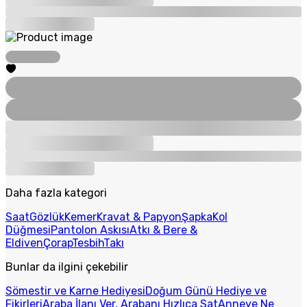
Daha fazla kategori
Saat
Gözlük
Kemer
Kravat & Papyon
Şapka
Kol
Düğmesi
Pantolon Askısı
Atkı & Bere &
Eldiven
Çorap
Tesbih
Takı
Bunlar da ilgini çekebilir
Sömestir ve Karne Hediyesi
Doğum Günü Hediye ve
Fikirleri
Araba İlanı Ver, Arabanı Hızlıca Sat
Anneye Ne