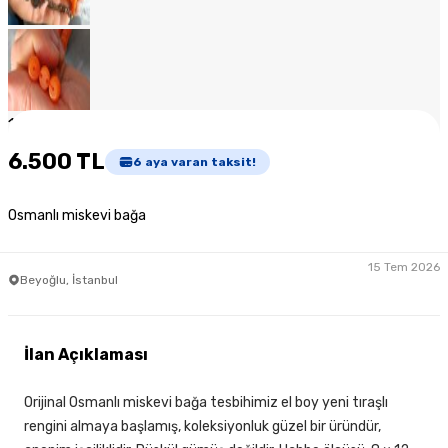
1
/
7
6.500 TL
6
aya varan taksit!
Osmanlı miskevi bağa
15 Tem 2026
Beyoğlu, İstanbul
İlan Açıklaması
Orijinal Osmanlı miskevi bağa tesbihimiz el boy yeni tıraşlı
rengini almaya başlamış, koleksiyonluk güzel bir üründür,