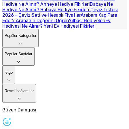
Hediye Ne Alınır? Anneye Hediye Fikirleri
Babaya Ne
Hediye Ne Alınır? Babaya Hediye Fikirleri
Çeyiz Listesi
2026 - Çeyiz Seti ve Hesaplı Fiyatlar
Arabam Kaç Para
Eder? Arabanın Değerini Öğren
Yılbaşı Hediyeleri
Ev
Hediyesi Ne Alınır? Yeni Ev Hediyesi Fikirleri
Popüler Kategoriler
Popüler Sayfalar
letgo
Resmi bağlantılar
Güven Damgası