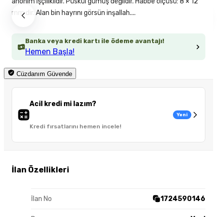
anonim işçiliklidir. Püskül gümüş değildir. Habbe ölçüsü: 8 × 12
mm dir. Alan bin hayrını görsün inşallah....
Banka veya kredi kartı ile ödeme avantajı!
Hemen Başla!
Cüzdanım Güvende
Acil kredi mi lazım?
Yeni
Kredi fırsatlarını hemen incele!
İlan Özellikleri
İlan No
1724590146