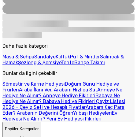
Daha fazla kategori
Masa & Sehpa
Sandalye
Koltuk
Puf & Minder
Salıncak &
Hamak
Şezlong & Şemsiye
Tente
Bahçe Takımı
Bunlar da ilgini çekebilir
Sömestir ve Karne Hediyesi
Doğum Günü Hediye ve
Fikirleri
Araba İlanı Ver, Arabanı Hızlıca Sat
Anneye Ne
Hediye Ne Alınır? Anneye Hediye Fikirleri
Babaya Ne
Hediye Ne Alınır? Babaya Hediye Fikirleri
Çeyiz Listesi
2026 - Çeyiz Seti ve Hesaplı Fiyatlar
Arabam Kaç Para
Eder? Arabanın Değerini Öğren
Yılbaşı Hediyeleri
Ev
Hediyesi Ne Alınır? Yeni Ev Hediyesi Fikirleri
Popüler Kategoriler