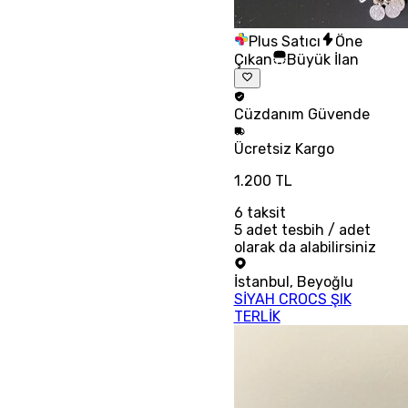
Plus Satıcı
Öne
Çıkan
Büyük İlan
Cüzdanım
Güvende
Ücretsiz
Kargo
1.200 TL
6
taksit
5 adet tesbih / adet
olarak da alabilirsiniz
İstanbul
,
Beyoğlu
SİYAH CROCS ŞIK
TERLİK