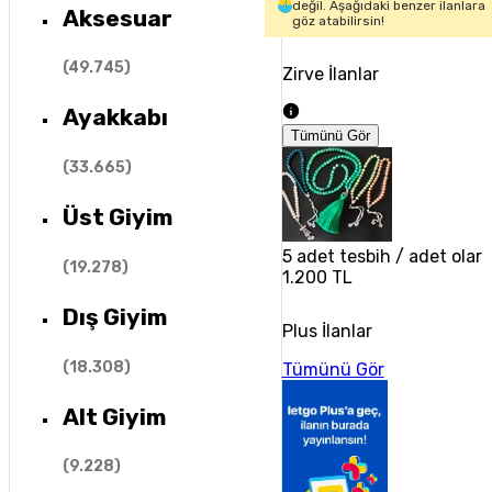
değil. Aşağıdaki benzer ilanlara
Aksesuar
göz atabilirsin!
(
49.745
)
Zirve İlanlar
Ayakkabı
Tümünü Gör
(
33.665
)
Üst Giyim
5 adet tesbih / adet olarak
(
19.278
)
1.200 TL
Dış Giyim
Plus İlanlar
(
18.308
)
Tümünü Gör
Alt Giyim
(
9.228
)