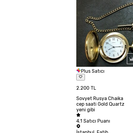
Plus Satıcı
2.200 TL
Sovyet Rusya Chaika
cep saati Gold Quartz
yeni gibi
4.1
Satıcı Puanı
İstanbul
,
Fatih