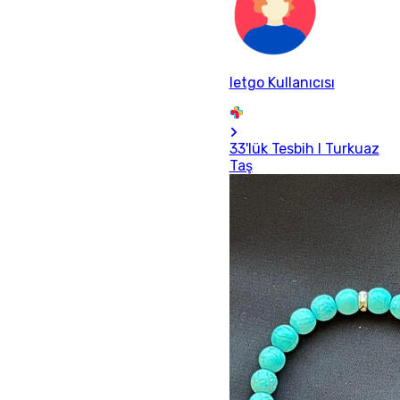
letgo Kullanıcısı
33'lük Tesbih I Turkuaz
Taş