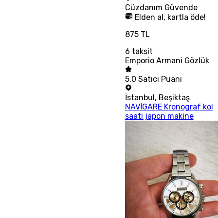
Cüzdanım
Güvende
Elden al, kartla öde!
875 TL
6
taksit
Emporio Armani Gözlük
5.0
Satıcı Puanı
İstanbul
,
Beşiktaş
NAVİGARE Kronograf kol
saati japon makine