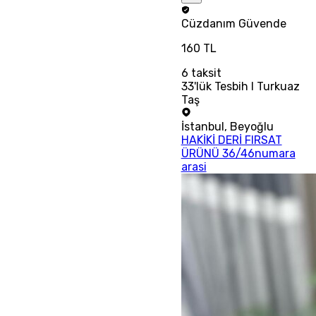
Cüzdanım
Güvende
160 TL
6
taksit
33'lük Tesbih I Turkuaz
Taş
İstanbul
,
Beyoğlu
HAKİKİ DERİ FIRSAT
ÜRÜNÜ 36/46numara
arasi