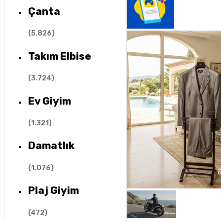
Çanta
(
5.826
)
Takım Elbise
(
3.724
)
Ev Giyim
(
1.321
)
Damatlık
(
1.076
)
Plaj Giyim
(
472
)