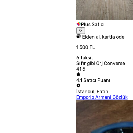
Plus Satıcı
Elden al, kartla öde!
1.500 TL
6
taksit
Sıfır gibi Orj Converse
41.5
4.1
Satıcı Puanı
İstanbul
,
Fatih
Emporio Armani Gözlük