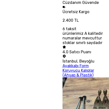
Cüzdanım
Güvende
Ücretsiz
Kargo
2.400 TL
6
taksit
ürünlerimiz A kalitedir
numaralar mevcuttur
stoklar sınırlı saydadır
4.0
Satıcı Puanı
İstanbul
,
Beyoğlu
Ayakkabı Form
Koruyucu Kalıplar
(Ahşap & Plastik)