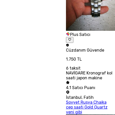
Plus Satıcı
Cüzdanım
Güvende
1.750 TL
6
taksit
NAVİGARE Kronograf kol
saati japon makine
4.1
Satıcı Puanı
İstanbul
,
Fatih
Sovyet Rusya Chaika
cep saati Gold Quartz
yeni gibi