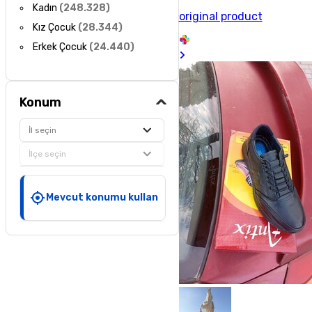
Kadın
(
248.328
)
original product
Kız Çocuk
(
28.344
)
Erkek Çocuk
(
24.440
)
Konum
İl seçin
İlçe seçin
Mevcut konumu kullan