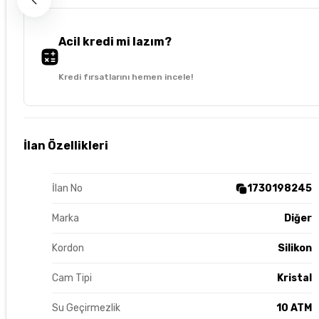
Acil kredi mi lazım?
Kredi fırsatlarını hemen incele!
İlan Özellikleri
İlan No
1730198245
Marka
Diğer
Kordon
Silikon
Cam Tipi
Kristal
Su Geçirmezlik
10 ATM