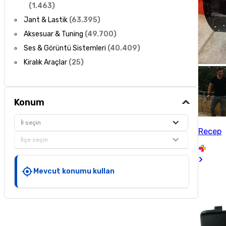
(
1.463
)
Jant & Lastik
(
63.395
)
Aksesuar & Tuning
(
49.700
)
Ses & Görüntü Sistemleri
(
40.409
)
Kiralık Araçlar
(
25
)
Konum
İl seçin
Recep
İlçe seçin
Mevcut konumu kullan