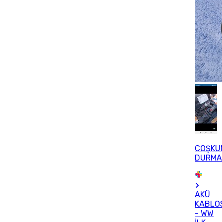
COŞKU
DURMA
AKÜ
KABLO
- WW