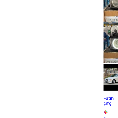
Fatih
çifçi