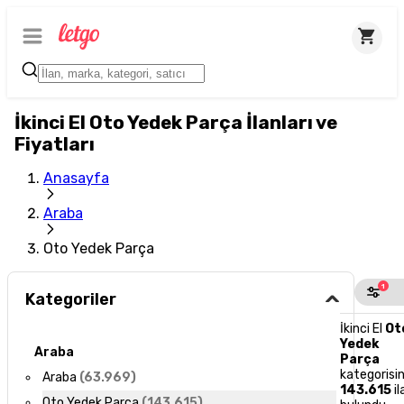
İkinci El Oto Yedek Parça İlanları ve
Fiyatları
Anasayfa
Araba
Oto Yedek Parça
1
Kategoriler
İkinci El
Ot
Yedek
Araba
Parça
kategorisi
Araba
(
63.969
)
143.615
il
Oto Yedek Parça
(
143.615
)