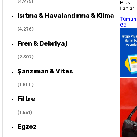
(
4.975
)
Plus
İlanlar
Isıtma & Havalandırma & Klima
Tümün
Gör
(
4.276
)
Fren & Debriyaj
(
2.307
)
Şanzıman & Vites
(
1.800
)
Filtre
(
1.551
)
Egzoz