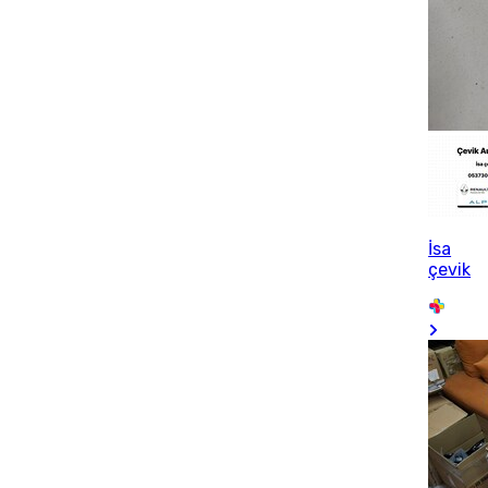
İsa
çevik