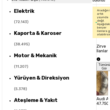
bulundu
Elektrik
Aradığın 
artık
yayında
değil.
(
72.143
)
Aşağıdak
benzer
ilanlara 
Kaporta & Karoser
atabilirsi
(
38.495
)
Zirve
İlanlar
Motor & Mekanik
Tümün
(
11.207
)
Gör
Yürüyen & Direksiyon
(
5.378
)
Audi A6
Ateşleme & Yakıt
47.750