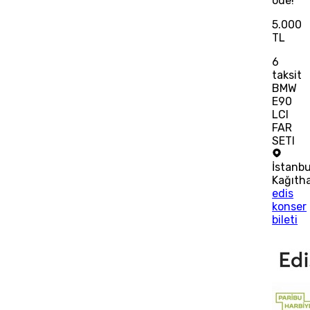
öde!
5.000
TL
6
taksit
BMW
E90
LCI
FAR
SETI
İstanbu
Kağıth
edis
konser
bileti