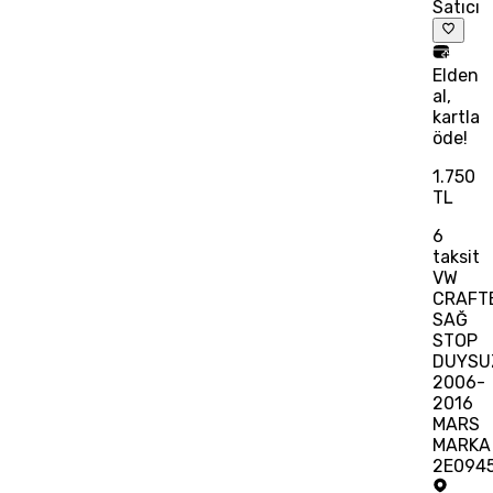
Satıcı
Elden
al,
kartla
öde!
1.750
TL
6
taksit
VW
CRAFT
SAĞ
STOP
DUYSU
2006-
2016
MARS
MARKA
2E094