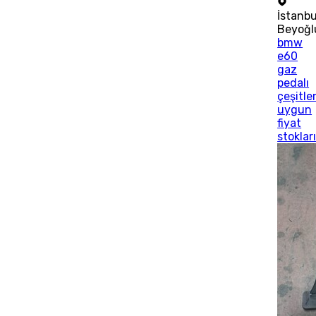
İstanbu
Beyoğl
bmw
e60
gaz
pedalı
çeşitler
uygun
fiyat
stoklar