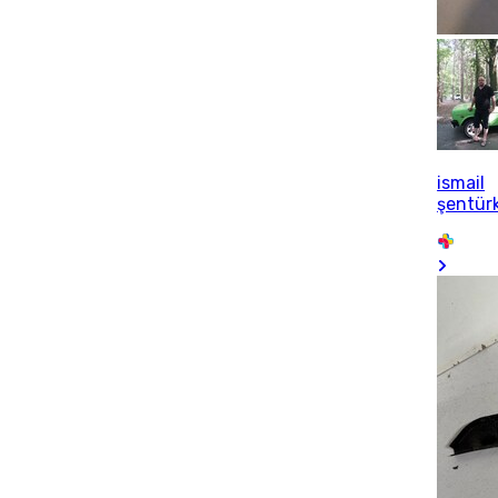
ismail
şentür