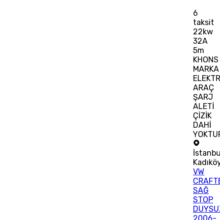
6
taksit
22kw
32A
5m
KHONS
MARKA
ELEKTR
ARAÇ
ŞARJ
ALETİ
ÇİZİK
DAHİ
YOKTU
İstanbu
Kadıkö
VW
CRAFT
SAĞ
STOP
DUYSU
2006-