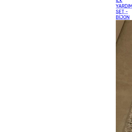
İLK
YARDI
SET -
BİJON