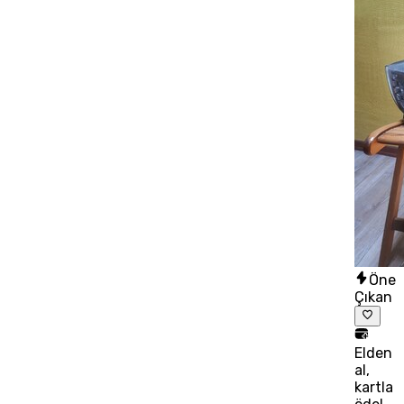
Öne
Çıkan
Elden
al,
kartla