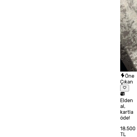
Öne
Çıkan
Elden
al,
kartla
öde!
18.500
TL