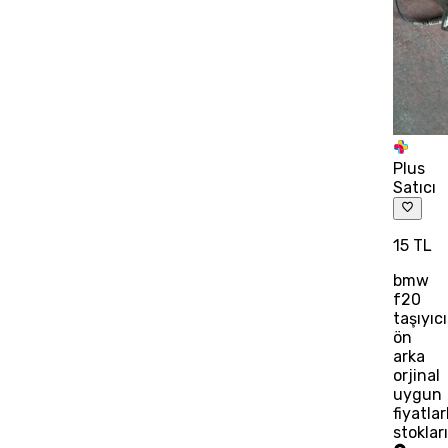
Plus
Satıcı
15 TL
bmw
f20
taşıyıcı
ön
arka
orjinal
uygun
fiyatlar
stoklar