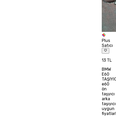
Plus
Satıcı
13 TL
BMW
E60
TAŞIYI
e60
ön
taşyıcı
arka
taşıyıcı
uygun
fiyatlar