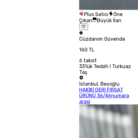
Plus Satıcı
Öne
Çıkan
Büyük İlan
Cüzdanım
Güvende
160 TL
6
taksit
33'lük Tesbih I Turkuaz
Taş
İstanbul
,
Beyoğlu
HAKİKİ DERİ FIRSAT
ÜRÜNÜ 36/46numara
arasi