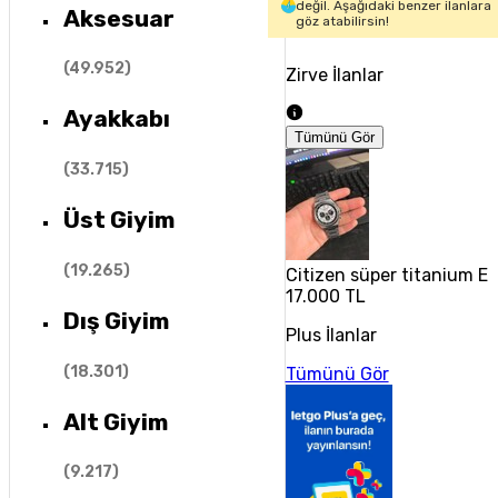
değil. Aşağıdaki benzer ilanlara
Aksesuar
göz atabilirsin!
(
49.952
)
Zirve İlanlar
Ayakkabı
Tümünü Gör
(
33.715
)
Üst Giyim
(
19.265
)
Citizen süper titanium Ec
17.000 TL
Dış Giyim
Plus İlanlar
(
18.301
)
Tümünü Gör
Alt Giyim
(
9.217
)