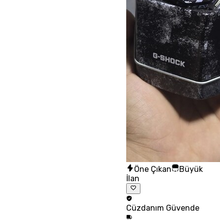
Öne Çıkan
Büyük
İlan
Cüzdanım
Güvende