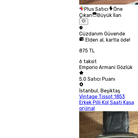
Plus Satıcı
Öne
Çıkan
Büyük İlan
Cüzdanım
Güvende
Elden al, kartla öde!
875 TL
6
taksit
Emporio Armani Gözlük
5.0
Satıcı Puanı
İstanbul
,
Beşiktaş
Vintage Tissot 1853
Erkek Pilli Kol Saati Kasa
orijinal