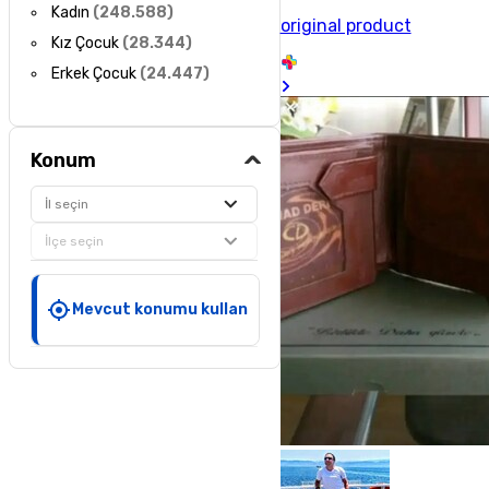
Kadın
(
248.588
)
original product
Kız Çocuk
(
28.344
)
Erkek Çocuk
(
24.447
)
Konum
İl seçin
İlçe seçin
Mevcut konumu kullan