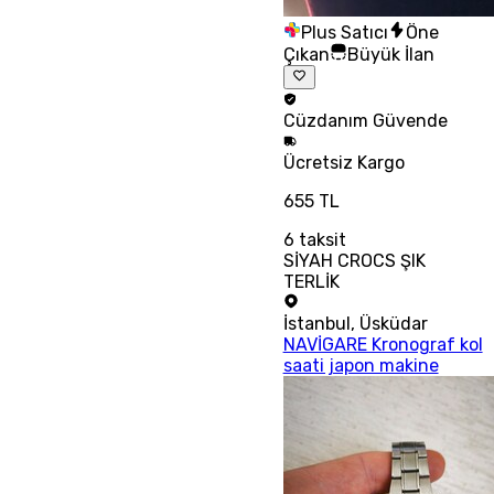
Plus Satıcı
Öne
Çıkan
Büyük İlan
Cüzdanım
Güvende
Ücretsiz
Kargo
655 TL
6
taksit
SİYAH CROCS ŞIK
TERLİK
İstanbul
,
Üsküdar
NAVİGARE Kronograf kol
saati japon makine