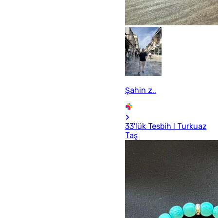
Şahin z..
33'lük Tesbih I Turkuaz
Taş