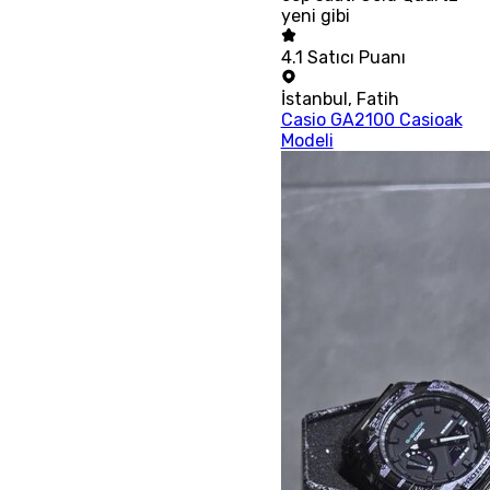
yeni gibi
4.1
Satıcı Puanı
İstanbul
,
Fatih
Casio GA2100 Casioak
Modeli