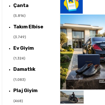
Çanta
(
5.816
)
Takım Elbise
(
3.749
)
Ev Giyim
(
1.324
)
Damatlık
(
1.083
)
Plaj Giyim
(
468
)