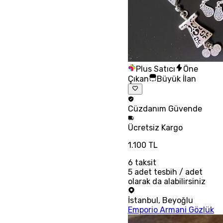
Plus Satıcı
Öne
Çıkan
Büyük İlan
Cüzdanım
Güvende
Ücretsiz
Kargo
1.100 TL
6
taksit
5 adet tesbih / adet
olarak da alabilirsiniz
İstanbul
,
Beyoğlu
Emporio Armani Gözlük