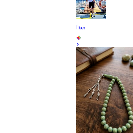
İlker