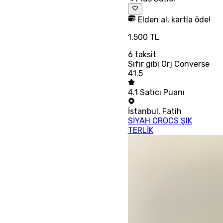
Elden al, kartla öde!
1.500 TL
6
taksit
Sıfır gibi Orj Converse
41.5
4.1
Satıcı Puanı
İstanbul
,
Fatih
SİYAH CROCS ŞIK
TERLİK