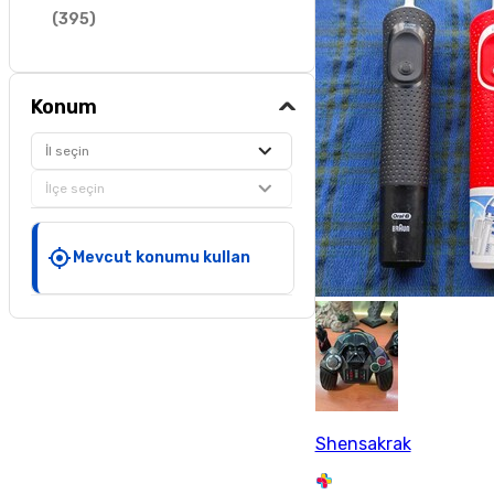
(
395
)
Konum
İl seçin
İlçe seçin
Mevcut konumu kullan
Shensakrak