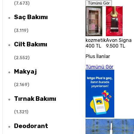
(
7.673
)
Tümünü Gör
Saç Bakımı
(
3.119
)
kozmetik
Avon Signatu
Cilt Bakımı
400 TL
9.500 TL
Plus İlanlar
(
2.552
)
Tümünü Gör
Makyaj
(
2.169
)
Tırnak Bakımı
(
1.321
)
Deodorant