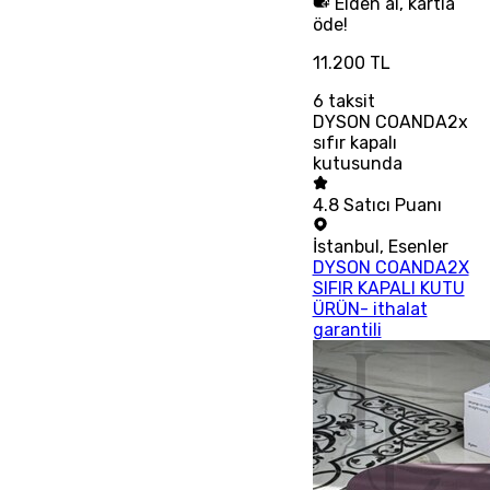
Elden al, kartla
öde!
11.200 TL
6
taksit
DYSON COANDA2x
sıfır kapalı
kutusunda
4.8
Satıcı Puanı
İstanbul
,
Esenler
DYSON COANDA2X
SIFIR KAPALI KUTU
ÜRÜN- ithalat
garantili