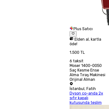
Plus Satıcı
Elden al, kartla
öde!
1.500 TL
6
taksit
Moser 1400-0050
Saç Kesme Ense
Alma Tıraş Makinesi
Orijinal Alman
İstanbul
,
Fatih
Dyson co-anda 2x
sıfır kapalı
kutusunda teslim