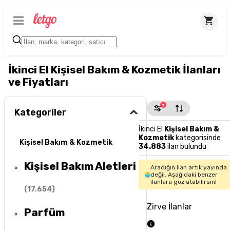
İkinci El Kişisel Bakım & Kozmetik İlanları
ve Fiyatları
1
Kategoriler
İkinci El
Kişisel Bakım &
Kozmetik
kategorisinde
Kişisel Bakım & Kozmetik
34.883
ilan bulundu
Kişisel Bakım Aletleri
Aradığın ilan artık yayında
değil. Aşağıdaki benzer
ilanlara göz atabilirsin!
(
17.654
)
Zirve İlanlar
Parfüm