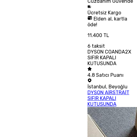
Cüzdanım
Güvende
Ücretsiz
Kargo
Elden al, kartla
öde!
11.400 TL
6
taksit
DYSON COANDA2X
SIFIR KAPALI
KUTUSUNDA
4.8
Satıcı Puanı
İstanbul
,
Beyoğlu
DYSON AİRSTRAİT
SIFIR KAPALI
KUTUSUNDA