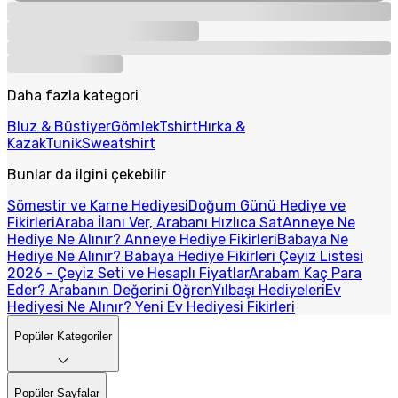
Daha fazla kategori
Bluz & Büstiyer
Gömlek
Tshirt
Hırka &
Kazak
Tunik
Sweatshirt
Bunlar da ilgini çekebilir
Sömestir ve Karne Hediyesi
Doğum Günü Hediye ve
Fikirleri
Araba İlanı Ver, Arabanı Hızlıca Sat
Anneye Ne
Hediye Ne Alınır? Anneye Hediye Fikirleri
Babaya Ne
Hediye Ne Alınır? Babaya Hediye Fikirleri
Çeyiz Listesi
2026 - Çeyiz Seti ve Hesaplı Fiyatlar
Arabam Kaç Para
Eder? Arabanın Değerini Öğren
Yılbaşı Hediyeleri
Ev
Hediyesi Ne Alınır? Yeni Ev Hediyesi Fikirleri
Popüler Kategoriler
Popüler Sayfalar