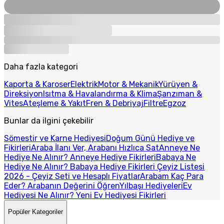
Daha fazla kategori
Kaporta & Karoser
Elektrik
Motor & Mekanik
Yürüyen &
Direksiyon
Isıtma & Havalandırma & Klima
Şanzıman &
Vites
Ateşleme & Yakıt
Fren & Debriyaj
Filtre
Egzoz
Bunlar da ilgini çekebilir
Sömestir ve Karne Hediyesi
Doğum Günü Hediye ve
Fikirleri
Araba İlanı Ver, Arabanı Hızlıca Sat
Anneye Ne
Hediye Ne Alınır? Anneye Hediye Fikirleri
Babaya Ne
Hediye Ne Alınır? Babaya Hediye Fikirleri
Çeyiz Listesi
2026 - Çeyiz Seti ve Hesaplı Fiyatlar
Arabam Kaç Para
Eder? Arabanın Değerini Öğren
Yılbaşı Hediyeleri
Ev
Hediyesi Ne Alınır? Yeni Ev Hediyesi Fikirleri
Popüler Kategoriler