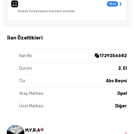
Yeni
Kredi fırsatlarını hemen incele!
İlan Özellikleri
İlan No
1729256682
Durum
2. El
Tür
Abs Beyni
Araç Markası
Opel
Ürün Markası
Diğer
M.Y.B.A