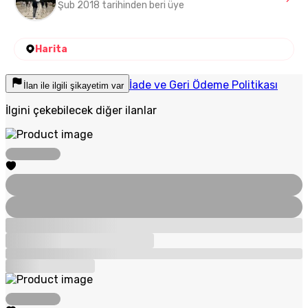
Şub 2018 tarihinden beri üye
Harita
İade ve Geri Ödeme Politikası
İlan ile ilgili şikayetim var
İlgini çekebilecek diğer ilanlar