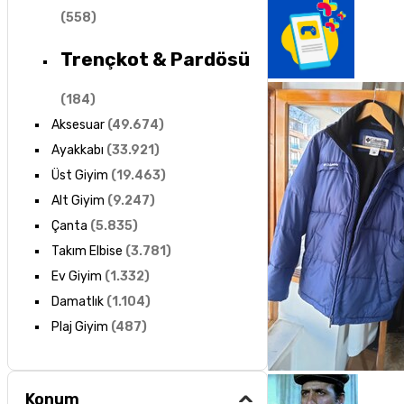
(
558
)
Trençkot & Pardösü
(
184
)
Aksesuar
(
49.674
)
Ayakkabı
(
33.921
)
Üst Giyim
(
19.463
)
Alt Giyim
(
9.247
)
Çanta
(
5.835
)
Takım Elbise
(
3.781
)
Ev Giyim
(
1.332
)
Damatlık
(
1.104
)
Plaj Giyim
(
487
)
Konum