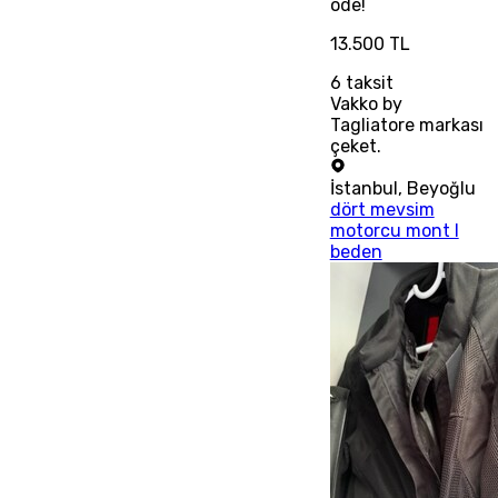
öde!
13.500 TL
6
taksit
Vakko by
Tagliatore markası
çeket.
İstanbul
,
Beyoğlu
dört mevsim
motorcu mont l
beden