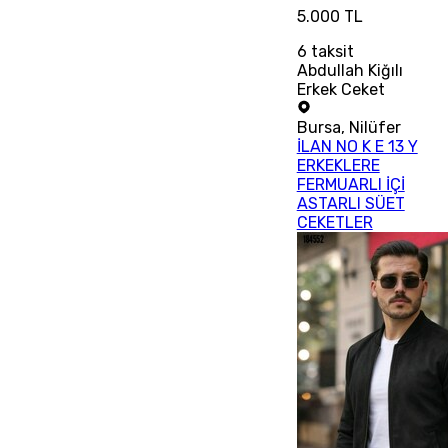
5.000 TL
6
taksit
Abdullah Kiğılı
Erkek Ceket
Bursa
,
Nilüfer
İLAN NO K E 13 Y
ERKEKLERE
FERMUARLI İÇİ
ASTARLI SÜET
CEKETLER