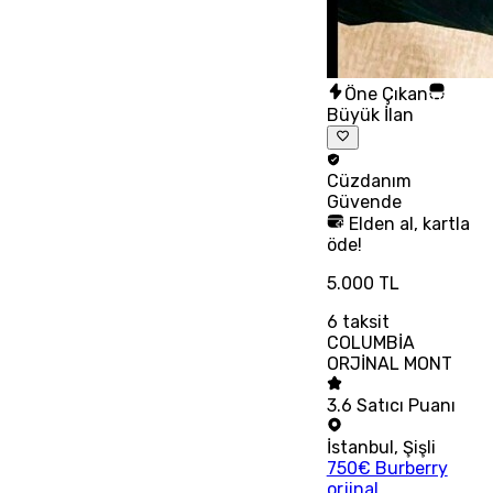
Öne Çıkan
Büyük İlan
Cüzdanım
Güvende
Elden al, kartla
öde!
5.000 TL
6
taksit
COLUMBİA
ORJİNAL MONT
3.6
Satıcı Puanı
İstanbul
,
Şişli
750€ Burberry
orjinal