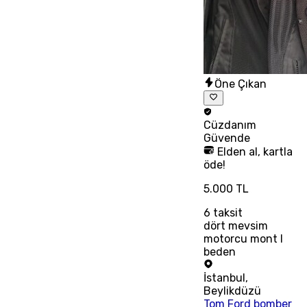
Öne Çıkan
Cüzdanım
Güvende
Elden al, kartla
öde!
5.000 TL
6
taksit
dört mevsim
motorcu mont l
beden
İstanbul
,
Beylikdüzü
Tom Ford bomber