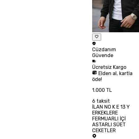
Cüzdanım
Güvende
Ücretsiz
Kargo
Elden al, kartla
öde!
1.000 TL
6
taksit
İLAN NO K E 13 Y
ERKEKLERE
FERMUARLI İÇİ
ASTARLI SÜET
CEKETLER