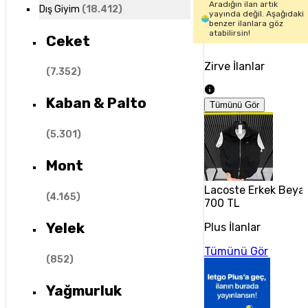
Aradığın ilan artık
Dış Giyim
(
18.412
)
yayında değil. Aşağıdaki
benzer ilanlara göz
atabilirsin!
Ceket
Zirve İlanlar
(
7.352
)
Kaban & Palto
Tümünü Gör
(
5.301
)
Mont
Lacoste Erkek Beyaz
(
4.165
)
700 TL
Yelek
Plus İlanlar
Tümünü Gör
(
852
)
Yağmurluk