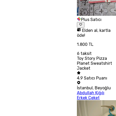
Plus Satıcı
Elden al, kartla
öde!
1.800 TL
6
taksit
Toy Story Pizza
Planet Sweatshirt
Jacket
4.9
Satıcı Puanı
İstanbul
,
Beyoğlu
Abdullah Kiğılı
Erkek Ceket