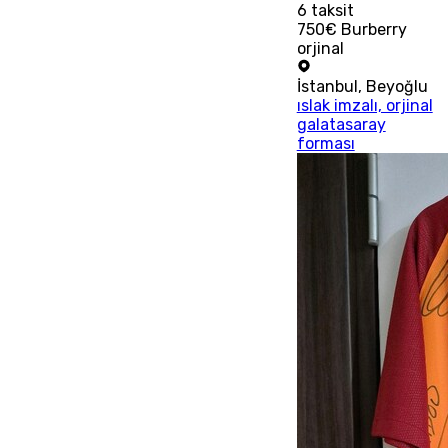
6
taksit
750€ Burberry
orjinal
İstanbul
,
Beyoğlu
ıslak imzalı, orjinal
galatasaray
forması