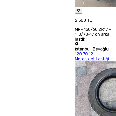
2.500 TL
MRF 150/60 ZR17 -
110/70-17 ön arka
lastik
İstanbul
,
Beyoğlu
120 70 12
Motosiklet Lastiği