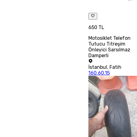
650 TL
Motosiklet Telefon
Tutucu Titreşim
Önleyici Sarsılmaz
Damperli
İstanbul
,
Fatih
160.60.15