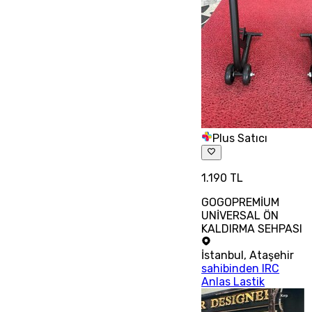
Plus Satıcı
1.190 TL
GOGOPREMİUM
UNİVERSAL ÖN
KALDIRMA SEHPASI
İstanbul
,
Ataşehir
sahibinden IRC
Anlas Lastik