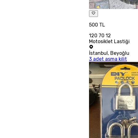
500 TL
120 70 12
Motosiklet Lastiği
İstanbul
,
Beyoğlu
3 adet asma kilit