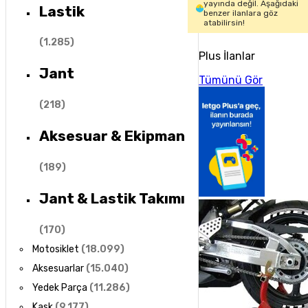
yayında değil. Aşağıdaki
Lastik
benzer ilanlara göz
atabilirsin!
(
1.285
)
Plus İlanlar
Jant
Tümünü Gör
(
218
)
Aksesuar & Ekipman
(
189
)
Jant & Lastik Takımı
(
170
)
Motosiklet
(
18.099
)
Aksesuarlar
(
15.040
)
Yedek Parça
(
11.286
)
Kask
(
9.177
)