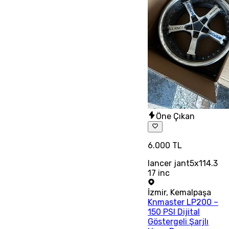
Öne Çıkan
6.000 TL
lancer jant5x114.3
17 inc
İzmir
,
Kemalpaşa
Knmaster LP200 –
150 PSI Dijital
Göstergeli Şarjlı