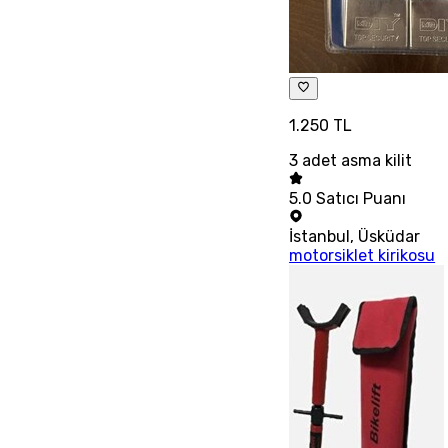
1.250 TL
3 adet asma kilit
5.0
Satıcı Puanı
İstanbul
,
Üsküdar
motorsiklet kirikosu