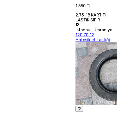
1.550 TL
2.75-18 KARTİPİ
LASTİK SIFIR
İstanbul
,
Ümraniye
120 70 12
Motosiklet Lastiği