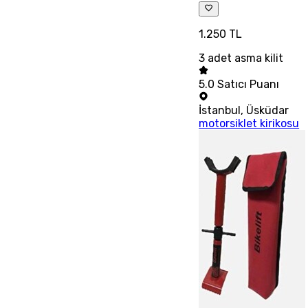
1.250 TL
3 adet asma kilit
5.0
Satıcı Puanı
İstanbul
,
Üsküdar
motorsiklet kirikosu