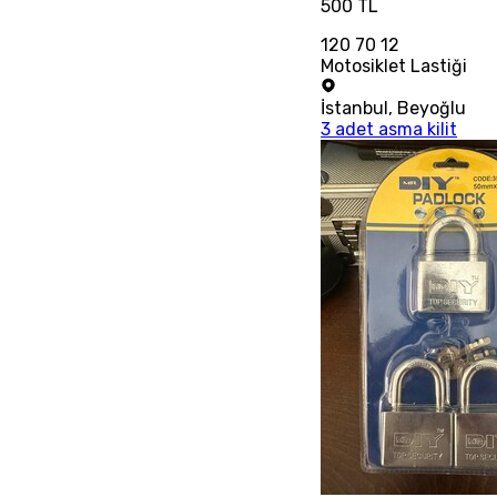
500 TL
120 70 12
Motosiklet Lastiği
İstanbul
,
Beyoğlu
3 adet asma kilit