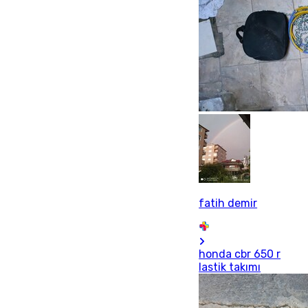
fatih demir
honda cbr 650 r
lastik takımı