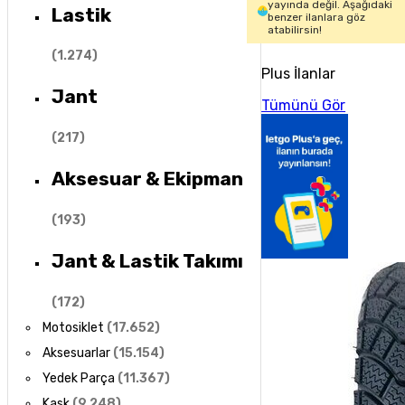
yayında değil. Aşağıdaki
Lastik
benzer ilanlara göz
atabilirsin!
(
1.274
)
Plus İlanlar
Jant
Tümünü Gör
(
217
)
Aksesuar & Ekipman
(
193
)
Jant & Lastik Takımı
(
172
)
Motosiklet
(
17.652
)
Aksesuarlar
(
15.154
)
Yedek Parça
(
11.367
)
Kask
(
9.248
)