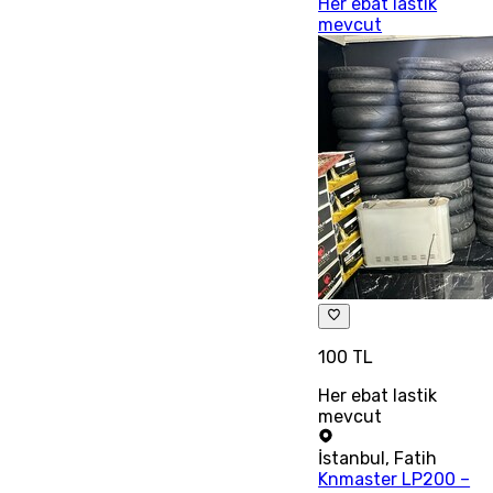
Her ebat lastik
mevcut
100 TL
Her ebat lastik
mevcut
İstanbul
,
Fatih
Knmaster LP200 –