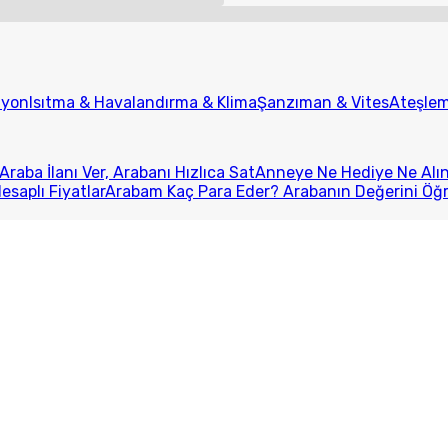
iyon
Isıtma & Havalandırma & Klima
Şanzıman & Vites
Ateşlem
Araba İlanı Ver, Arabanı Hızlıca Sat
Anneye Ne Hediye Ne Alını
esaplı Fiyatlar
Arabam Kaç Para Eder? Arabanın Değerini Öğ