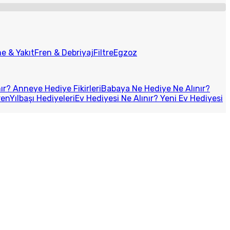
e & Yakıt
Fren & Debriyaj
Filtre
Egzoz
r? Anneye Hediye Fikirleri
Babaya Ne Hediye Ne Alınır?
ren
Yılbaşı Hediyeleri
Ev Hediyesi Ne Alınır? Yeni Ev Hediyesi