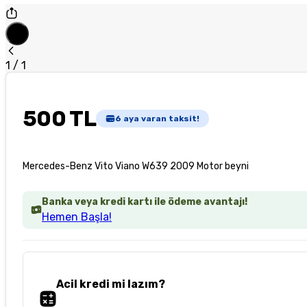
1
/
1
500 TL
6
aya varan taksit!
Mercedes-Benz Vito Viano W639 2009 Motor beyni
Banka veya kredi kartı ile ödeme avantajı!
Hemen Başla!
Acil kredi mi lazım?