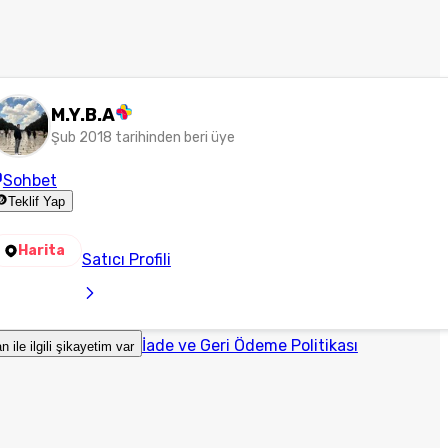
M.Y.B.A
Şub 2018 tarihinden beri üye
Sohbet
Teklif Yap
Harita
Satıcı Profili
İade ve Geri Ödeme Politikası
an ile ilgili şikayetim var