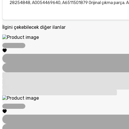
28254848, A0054469640, A6511501879 Orijinal çıkma parça. A
İlgini çekebilecek diğer ilanlar