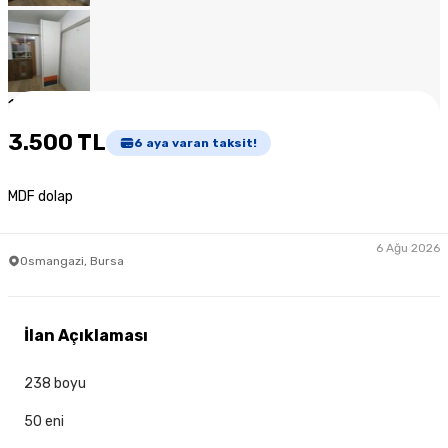
1
/
6
3.500 TL
6
aya varan taksit!
MDF dolap
6 Ağu 2026
Osmangazi, Bursa
İlan Açıklaması
238 boyu
50 eni