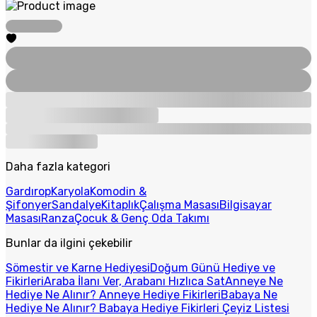
Daha fazla kategori
Gardırop
Karyola
Komodin &
Şifonyer
Sandalye
Kitaplık
Çalışma Masası
Bilgisayar
Masası
Ranza
Çocuk & Genç Oda Takımı
Bunlar da ilgini çekebilir
Sömestir ve Karne Hediyesi
Doğum Günü Hediye ve
Fikirleri
Araba İlanı Ver, Arabanı Hızlıca Sat
Anneye Ne
Hediye Ne Alınır? Anneye Hediye Fikirleri
Babaya Ne
Hediye Ne Alınır? Babaya Hediye Fikirleri
Çeyiz Listesi